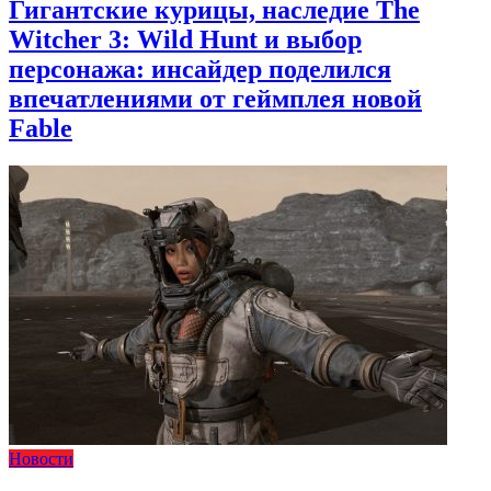
Гигантские курицы, наследие The
Witcher 3: Wild Hunt и выбор
персонажа: инсайдер поделился
впечатлениями от геймплея новой
Fable
Новости