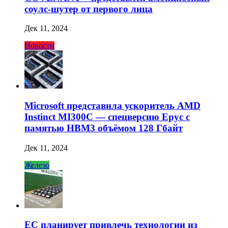
соулс-шутер от первого лица
Дек 11, 2024
Новости
Microsoft представила ускоритель AMD
Instinct MI300C — спецверсию Epyc с
памятью HBM3 объёмом 128 Гбайт
Дек 11, 2024
Железо
ЕС планирует привлечь технологии из