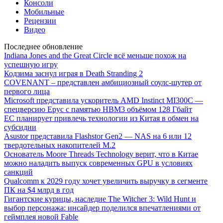
Консоли
Мобильные
Рецензии
Видео
Последнее обновление
Indiana Jones and the Great Circle всё меньше похож на
успешную игру
Кодзима заснул играя в Death Stranding 2
COVENANT – представлен амбициозный соулс-шутер от
первого лица
Microsoft представила ускоритель AMD Instinct MI300C —
спецверсию Epyc с памятью HBM3 объёмом 128 Гбайт
ЕС планирует привлечь технологии из Китая в обмен на
субсидии
Asustor представила Flashstor Gen2 — NAS на 6 или 12
твердотельных накопителей M.2
Основатель Moore Threads Technology верит, что в Китае
можно наладить выпуск современных GPU в условиях
санкций
Qualcomm к 2029 году хочет увеличить выручку в сегменте
ПК на $4 млрд в год
Гигантские курицы, наследие The Witcher 3: Wild Hunt и
выбор персонажа: инсайдер поделился впечатлениями от
геймплея новой Fable