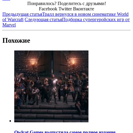
Понравилось? Поделитесь с друзьями!
Facebook
Twitter
Вконтакте
Предыдущая статья
Тралл вернулся в новом синематике World
of Warcraft
Следующая статья
Подборка супергеройских игр от
Marvel
Похожие
Owlcat Games выпустила самое полное издание