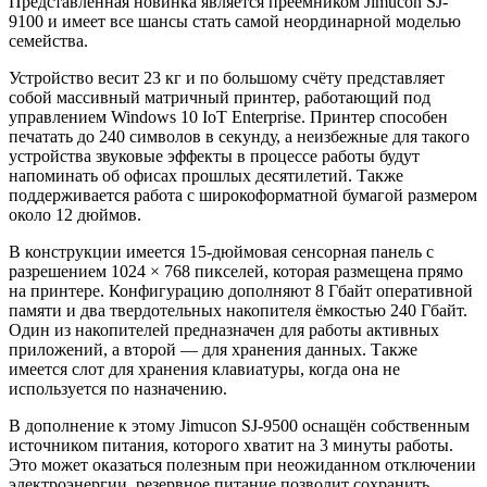
Представленная новинка
является преемником Jimucon SJ-
9100 и имеет все шансы стать самой неординарной моделью
семейства.
Устройство весит 23 кг и по большому счёту представляет
собой массивный матричный принтер, работающий под
управлением Windows 10 IoT Enterprise. Принтер способен
печатать до 240 символов в секунду, а неизбежные для такого
устройства звуковые эффекты в процессе работы будут
напоминать об офисах прошлых десятилетий. Также
поддерживается работа с широкоформатной бумагой размером
около 12 дюймов.
В конструкции имеется 15-дюймовая сенсорная панель с
разрешением 1024 × 768 пикселей, которая размещена прямо
на принтере. Конфигурацию дополняют 8 Гбайт оперативной
памяти и два твердотельных накопителя ёмкостью 240 Гбайт.
Один из накопителей предназначен для работы активных
приложений, а второй — для хранения данных. Также
имеется слот для хранения клавиатуры, когда она не
используется по назначению.
В дополнение к этому Jimucon SJ-9500 оснащён собственным
источником питания, которого хватит на 3 минуты работы.
Это может оказаться полезным при неожиданном отключении
электроэнергии, резервное питание позволит сохранить