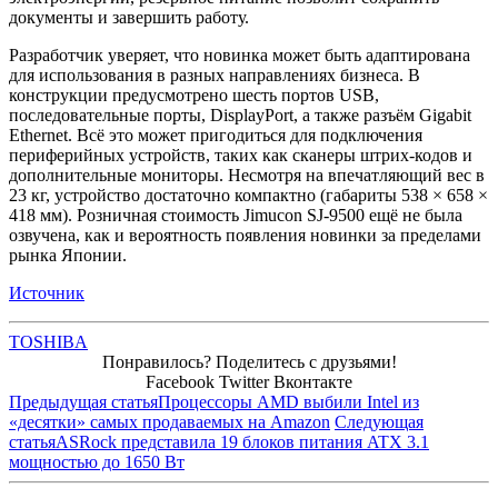
документы и завершить работу.
Разработчик уверяет, что новинка может быть адаптирована
для использования в разных направлениях бизнеса. В
конструкции предусмотрено шесть портов USB,
последовательные порты, DisplayPort, а также разъём Gigabit
Ethernet. Всё это может пригодиться для подключения
периферийных устройств, таких как сканеры штрих-кодов и
дополнительные мониторы. Несмотря на впечатляющий вес в
23 кг, устройство достаточно компактно (габариты 538 × 658 ×
418 мм). Розничная стоимость Jimucon SJ-9500 ещё не была
озвучена, как и вероятность появления новинки за пределами
рынка Японии.
Источник
TOSHIBA
Понравилось? Поделитесь с друзьями!
Facebook
Twitter
Вконтакте
Предыдущая статья
Процессоры AMD выбили Intel из
«десятки» самых продаваемых на Amazon
Следующая
статья
ASRock представила 19 блоков питания ATX 3.1
мощностью до 1650 Вт