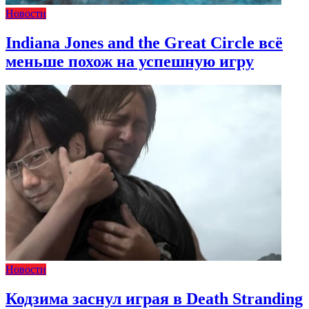
Новости
Indiana Jones and the Great Circle всё
меньше похож на успешную игру
Новости
Кодзима заснул играя в Death Stranding