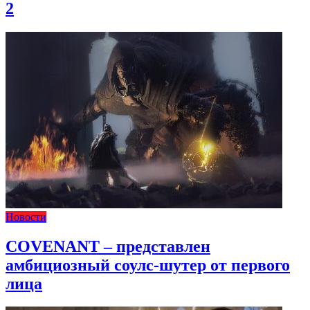
2
Новости
COVENANT – представлен
амбициозный соулс-шутер от первого
лица