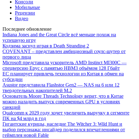
Консоли
Мобильные
Рецензии
Видео
Последнее обновление
Indiana Jones and the Great Circle всё меньше похож на
успешную игру
Кодзима заснул играя в Death Stranding 2
COVENANT – представлен амбициозный соулс-шутер от
первого лица
Microsoft представила ускоритель AMD Instinct MI300C —
спецверсию Epyc с памятью HBM3 объёмом 128 Гбайт
ЕС планирует привлечь технологии из Китая в обмен на
субсидии
Asustor представила Flashstor Gen2 — NAS на 6 или 12
твердотельных накопителей M.2
Основатель Moore Threads Technology верит, что в Китае
можно наладить выпуск современных GPU в условиях
санкций
Qualcomm к 2029 году хочет увеличить выручку в сегменте
ПК на $4 млрд в год
Гигантские курицы, наследие The Witcher 3: Wild Hunt и
выбор персонажа: инсайдер поделился впечатлениями от
геймплея новой Fable