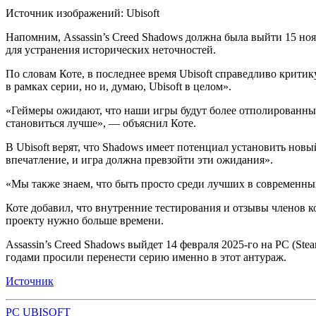
Источник изображений: Ubisoft
Напомним, Assassin’s Creed Shadows должна была выйти 15 но
для устранения исторических неточностей.
По словам Коте, в
последнее время Ubisoft справедливо критик
в рамках серии, но и, думаю, Ubisoft в целом».
«Геймеры ожидают, что наши игры будут более отполированными
становиться лучше», — объяснил Коте.
В Ubisoft верят, что Shadows имеет потенциал установить новы
впечатление, и игра должна превзойти эти ожидания».
«Мы также знаем, что быть просто среди лучших в современны
Коте добавил, что внутренние тестирования и отзывы членов 
проекту нужно больше времени.
Assassin’s Creed Shadows выйдет 14 февраля 2025-го на PC (Ste
годами просили перенести серию именно в этот антураж.
Источник
PC
UBISOFT