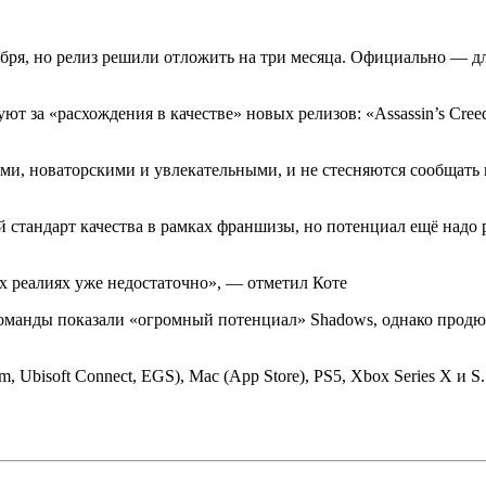
ября, но релиз решили отложить на три месяца. Официально — 
уют за «расхождения в качестве» новых релизов: «Assassin’s Cre
, новаторскими и увлекательными, и не стесняются сообщать на
й стандарт качества в рамках франшизы, но потенциал ещё надо 
х реалиях уже недостаточно», — отметил Коте
команды показали «огромный потенциал» Shadows, однако продю
am, Ubisoft Connect, EGS), Mac (App Store), PS5, Xbox Series X