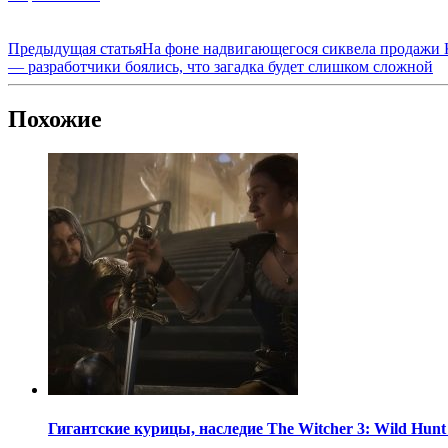
Предыдущая статья
На фоне надвигающегося сиквела продажи K
— разработчики боялись, что загадка будет слишком сложной
Похожие
Гигантские курицы, наследие The Witcher 3: Wild Hun