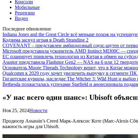
Консоли
Мобильные
Рецензии
Видео
Последнее обновление
Indiana Jones and the Great Circle всё меньше похож на успешну
Кодзима заснул играя в Death Stranding 2
COVENANT – представлен амбициозный соулс-шутер от перво
Microsoft представила ускоритель AMD Instinct MI300C — сп
ЕС планирует привлечь технологии из Китая в обмен на субси
Asustor представила Flashstor Gen2 — NAS на 6 или 12 твердо
Основатель Moore Threads Technology верит, что в Китае мож
Qualcomm к 2029 году хочет увеличить выручку в сегменте ПК 
Гигантские курицы, наследие The Witcher 3: Wild Hunt и выбор
Bethesda похвасталась успехами Starfield и анонсировала подар
«У нас всего один шанс»: Ubisoft объяс
Ноя 25, 2024
Новости
Продюсер Assassin’s Creed Марк-Алексис Коте (Marc-Alexis C
важность игры для Ubisoft.