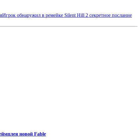
я
Игрок обнаружил в ремейке Silent Hill 2 секретное послание
еймплея новой Fable