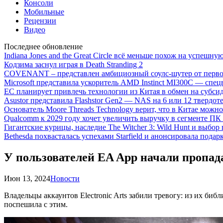
Консоли
Мобильные
Рецензии
Видео
Последнее обновление
Indiana Jones and the Great Circle всё меньше похож на успешну
Кодзима заснул играя в Death Stranding 2
COVENANT – представлен амбициозный соулс-шутер от перво
Microsoft представила ускоритель AMD Instinct MI300C — сп
ЕС планирует привлечь технологии из Китая в обмен на субси
Asustor представила Flashstor Gen2 — NAS на 6 или 12 твердо
Основатель Moore Threads Technology верит, что в Китае мож
Qualcomm к 2029 году хочет увеличить выручку в сегменте ПК 
Гигантские курицы, наследие The Witcher 3: Wild Hunt и выбор
Bethesda похвасталась успехами Starfield и анонсировала подар
У пользователей EA App начали пропада
Июн 13, 2024
Новости
Владельцы аккаунтов Electronic Arts забили тревогу: из их би
поспешила с этим.