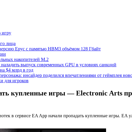
ю игру
го лица
ецверсию Epyc с памятью HBM3 объёмом 128 Гбайт
дии
тельных накопителей M.2
но наладить выпуск современных GPU в условиях санкций
на $4 млрд в год
 персонажа: инсайдер поделился впечатлениями от геймплея ново
ки для игроков
ть купленные игры — Electronic Arts пр
блиотек в сервисе EA App начали пропадать купленные игры. EA 