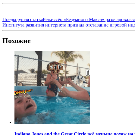
Предыдущая статья
Режиссёр «Безумного Макса» разочаровался 
Института развития интернета признал отставание игровой ин
Похожие
Indiana Jones and the Great Circle всё меньше похож н