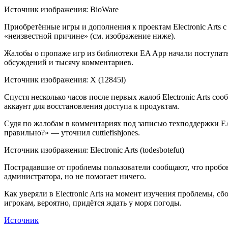
Источник изображения: BioWare
Приобретённые игры и дополнения к проектам Electronic Arts с
«неизвестной причине» (см. изображение ниже).
Жалобы о пропаже игр из
библиотеки EA App начали поступать
обсуждений и тысячу комментариев.
Источник изображения: X (12845l)
Спустя несколько часов после первых жалоб Electronic Arts со
аккаунт для восстановления доступа к продуктам.
Судя по жалобам в комментариях под записью техподдержки EA в
правильно?» — уточнил cuttlefishjones.
Источник изображения: Electronic Arts (todesbotefut)
Пострадавшие от проблемы пользователи сообщают, что пробов
администратора, но не помогает ничего.
Как уверяли в Electronic Arts на момент изучения проблемы, 
игрокам, вероятно, придётся ждать у моря погоды.
Источник