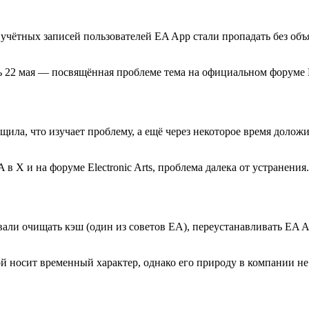
 учётных записей пользователей EA App стали пропадать без объ
 22 мая — посвящённая проблеме тема на официальном форуме El
общила, что изучает проблему, а ещё через некоторое время доло
 X и на форуме Electronic Arts, проблема далека от устранения
али очищать кэш (один из советов EA), переустанавливать EA A
сбой носит временный характер, однако его природу в компании 