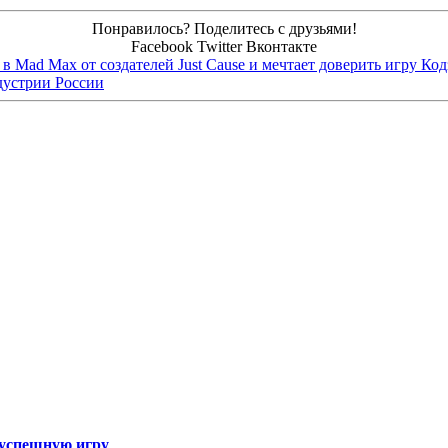
Понравилось? Поделитесь с друзьями!
Facebook
Twitter
Вконтакте
в Mad Max от создателей Just Cause и мечтает доверить игру Ко
дустрии России
а успешную игру