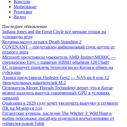
Консоли
Мобильные
Рецензии
Видео
Последнее обновление
Indiana Jones and the Great Circle всё меньше похож на
успешную игру
Кодзима заснул играя в Death Stranding 2
COVENANT – представлен амбициозный соулс-шутер от
первого лица
Microsoft представила ускоритель AMD Instinct MI300C —
спецверсию Epyc с памятью HBM3 объёмом 128 Гбайт
ЕС планирует привлечь технологии из Китая в обмен на
субсидии
Asustor представила Flashstor Gen2 — NAS на 6 или 12
твердотельных накопителей M.2
Основатель Moore Threads Technology верит, что в Китае
можно наладить выпуск современных GPU в условиях
санкций
Qualcomm к 2029 году хочет увеличить выручку в сегменте
ПК на $4 млрд в год
Гигантские курицы, наследие The Witcher 3: Wild Hunt и
выбор персонажа: инсайдер поделился впечатлениями от
геймплея новой Fable