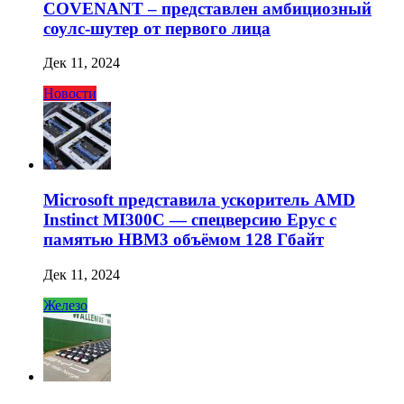
COVENANT – представлен амбициозный
соулс-шутер от первого лица
Дек 11, 2024
Новости
Microsoft представила ускоритель AMD
Instinct MI300C — спецверсию Epyc с
памятью HBM3 объёмом 128 Гбайт
Дек 11, 2024
Железо