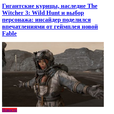
Гигантские курицы, наследие The
Witcher 3: Wild Hunt и выбор
персонажа: инсайдер поделился
впечатлениями от геймплея новой
Fable
Новости