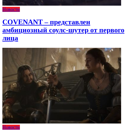
Новости
COVENANT – представлен
амбициозный соулс-шутер от первого
лица
Новости