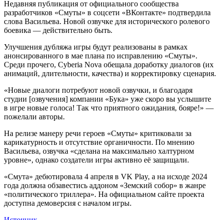
Недавняя публикация от официального
сообщества
разработчиков «Смуты» в соцсети «ВКонтакте» подтвердила
слова Васильева. Новой озвучке для исторического ролевого
боевика — действительно быть.
Улучшения дубляжа игры будут реализованы в рамках
анонсированного в мае плана по исправлению «Смуты».
Среди прочего, Cyberia Nova обещала доработку диалогов (их
анимаций, длительности, качества) и корректировку сценария.
«Новые диалоги потребуют новой озвучки, и благодаря
студии [озвучения] компании «Бука» уже скоро вы услышите
в игре новые голоса! Так что приятного ожидания, бояре!» —
пожелали авторы.
На релизе манеру речи героев «Смуты» критиковали за
карикатурность и отсутствие органичности. По мнению
Васильева, озвучка «сделана на максимально халтурном
уровне», однако создатели игры активно её защищали.
«Смута» дебютировала 4 апреля в VK Play, а на исходе 2024
года должна обзавестись аддоном «Земский собор» в жанре
«политического триллера». На официальном сайте проекта
доступна демоверсия с началом игры.
Источник