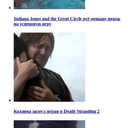
Indiana Jones and the Great Circle всё меньше похож
на успешную игру
Кодзима заснул играя в Death Stranding 2