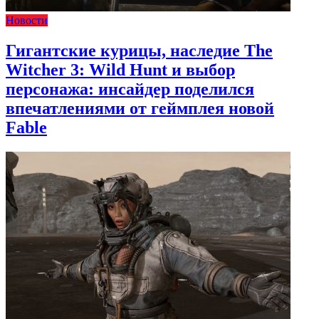
Новости
Гигантские курицы, наследие The
Witcher 3: Wild Hunt и выбор
персонажа: инсайдер поделился
впечатлениями от геймплея новой
Fable