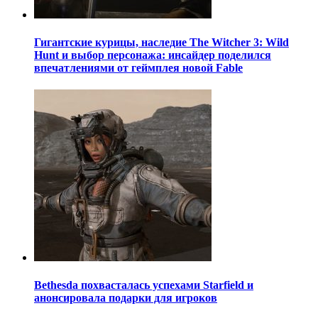
Гигантские курицы, наследие The Witcher 3: Wild
Hunt и выбор персонажа: инсайдер поделился
впечатлениями от геймплея новой Fable
Bethesda похвасталась успехами Starfield и
анонсировала подарки для игроков