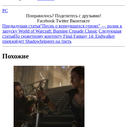
PC
Понравилось? Поделитесь с друзьями!
Facebook
Twitter
Вконтакте
Предыдущая статья
"Песнь о вернувшихся героях" — ролик к
запуску World of Warcraft: Burning Crusade Classic
Следующая
статья
По сюжетному контенту Final Fantasy 14: Endwalker
превзойдет Shadowbringers на треть
Похожие