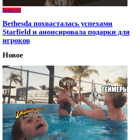
Новости
Bethesda похвасталась успехами
Starfield и анонсировала подарки для
игроков
Новое