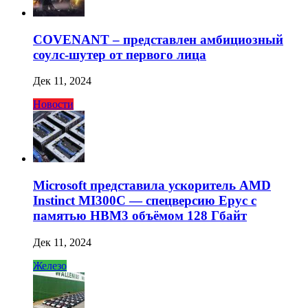
COVENANT – представлен амбициозный
соулс-шутер от первого лица
Дек 11, 2024
Новости
Microsoft представила ускоритель AMD
Instinct MI300C — спецверсию Epyc с
памятью HBM3 объёмом 128 Гбайт
Дек 11, 2024
Железо