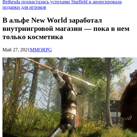
Bethesda похвасталась успехами Starfield и анонсировала
подарки для игроков
В альфе New World заработал
внутриигровой магазин — пока в нем
только косметика
Май 27, 2021
MMORPG