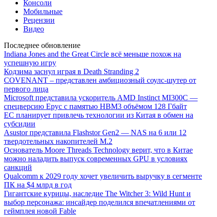
Консоли
Мобильные
Рецензии
Видео
Последнее обновление
Indiana Jones and the Great Circle всё меньше похож на
успешную игру
Кодзима заснул играя в Death Stranding 2
COVENANT – представлен амбициозный соулс-шутер от
первого лица
Microsoft представила ускоритель AMD Instinct MI300C —
спецверсию Epyc с памятью HBM3 объёмом 128 Гбайт
ЕС планирует привлечь технологии из Китая в обмен на
субсидии
Asustor представила Flashstor Gen2 — NAS на 6 или 12
твердотельных накопителей M.2
Основатель Moore Threads Technology верит, что в Китае
можно наладить выпуск современных GPU в условиях
санкций
Qualcomm к 2029 году хочет увеличить выручку в сегменте
ПК на $4 млрд в год
Гигантские курицы, наследие The Witcher 3: Wild Hunt и
выбор персонажа: инсайдер поделился впечатлениями от
геймплея новой Fable