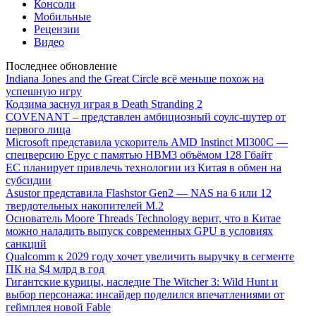
Консоли
Мобильные
Рецензии
Видео
Последнее обновление
Indiana Jones and the Great Circle всё меньше похож на
успешную игру
Кодзима заснул играя в Death Stranding 2
COVENANT – представлен амбициозный соулс-шутер от
первого лица
Microsoft представила ускоритель AMD Instinct MI300C —
спецверсию Epyc с памятью HBM3 объёмом 128 Гбайт
ЕС планирует привлечь технологии из Китая в обмен на
субсидии
Asustor представила Flashstor Gen2 — NAS на 6 или 12
твердотельных накопителей M.2
Основатель Moore Threads Technology верит, что в Китае
можно наладить выпуск современных GPU в условиях
санкций
Qualcomm к 2029 году хочет увеличить выручку в сегменте
ПК на $4 млрд в год
Гигантские курицы, наследие The Witcher 3: Wild Hunt и
выбор персонажа: инсайдер поделился впечатлениями от
геймплея новой Fable