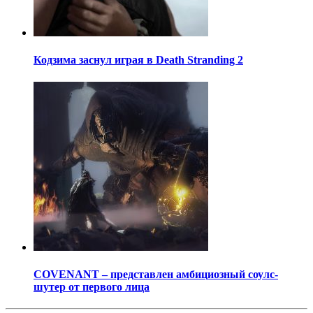
Кодзима заснул играя в Death Stranding 2
COVENANT – представлен амбициозный соулс-
шутер от первого лица