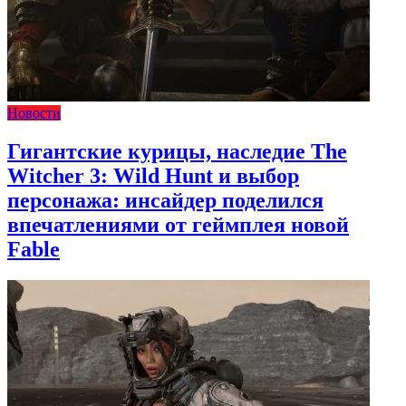
Новости
Гигантские курицы, наследие The
Witcher 3: Wild Hunt и выбор
персонажа: инсайдер поделился
впечатлениями от геймплея новой
Fable