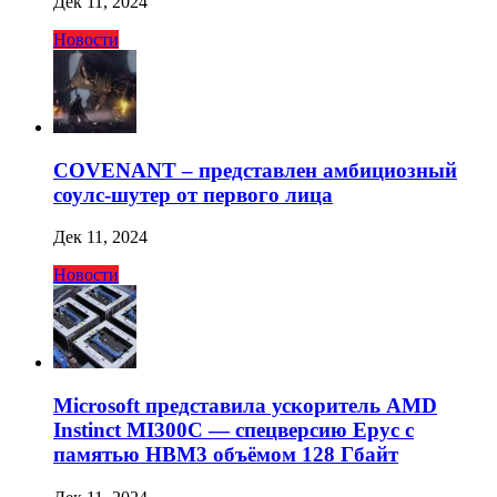
Дек 11, 2024
Новости
COVENANT – представлен амбициозный
соулс-шутер от первого лица
Дек 11, 2024
Новости
Microsoft представила ускоритель AMD
Instinct MI300C — спецверсию Epyc с
памятью HBM3 объёмом 128 Гбайт