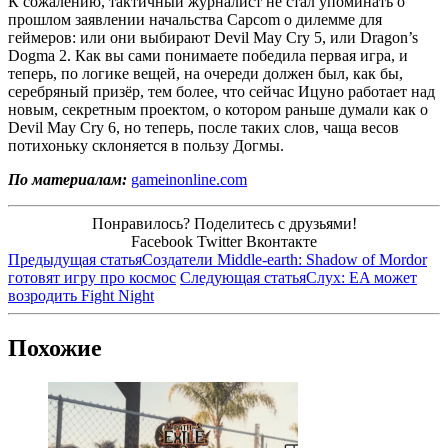
К сожалению, тактичный журналист не стал упоминать о
прошлом заявлении начальства Capcom о дилемме для
геймеров: или они выбирают Devil May Cry 5, или Dragon’s
Dogma 2. Как вы сами понимаете победила первая игра, и
теперь, по логике вещей, на очереди должен был, как бы,
серебряный призёр, тем более, что сейчас Ицуно работает над
новым, секретным проектом, о котором раньше думали как о
Devil May Cry 6, но теперь, после таких слов, чаща весов
потихоньку склоняется в пользу Догмы.
По материалам:
gameinonline.com
Понравилось? Поделитесь с друзьями!
Facebook
Twitter
Вконтакте
Предыдущая статья
Создатели Middle-earth: Shadow of Mordor
готовят игру про космос
Следующая статья
Слух: EA может
возродить Fight Night
Похожие