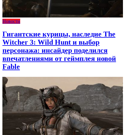
Новости
Гигантские курицы, наследие The
Witcher 3: Wild Hunt и выбор
персонажа: инсайдер поделился
впечатлениями от геймплея новой
Fable