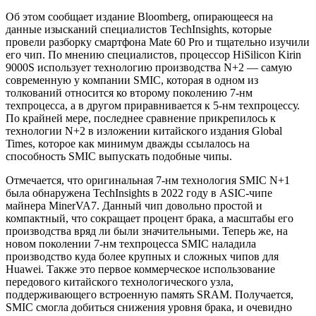
Об этом сообщает издание Bloomberg, опирающееся на
данные изысканий специалистов TechInsights, которые
провели разборку смартфона Mate 60 Pro и тщательно изучили
его чип. По мнению специалистов, процессор HiSilicon Kirin
9000S использует технологию производства N+2 — самую
современную у компании SMIC, которая в одном из
толкований относится ко второму поколению 7-нм
техпроцесса, а в другом приравнивается к 5-нм техпроцессу.
По крайней мере, последнее сравнение прикрепилось к
технологии N+2 в изложении китайского издания Global
Times, которое как минимум дважды ссылалось на
способность SMIC выпускать подобные чипы.
Отмечается, что оригинальная 7-нм технология SMIC N+1
была обнаружена TechInsights в 2022 году в ASIC-чипе
майнера MinerVA7. Данный чип довольно простой и
компактный, что сокращает процент брака, а масштабы его
производства вряд ли были значительными. Теперь же, на
новом поколении 7-нм техпроцесса SMIC наладила
производство куда более крупных и сложных чипов для
Huawei. Также это первое коммерческое использование
передового китайского технологического узла,
поддерживающего встроенную память SRAM. Получается,
SMIC смогла добиться снижения уровня брака, и очевидно