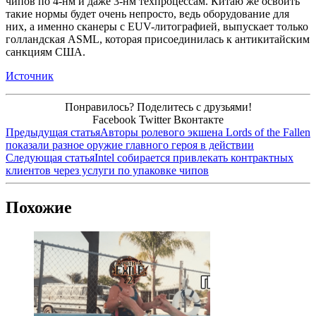
чипов по 4-нм и даже 3-нм техпроцессам. Китаю же освоить
такие нормы будет очень непросто, ведь оборудование для
них, а именно сканеры с EUV-литографией, выпускает только
голландская ASML, которая присоединилась к антикитайским
санкциям США.
Источник
Понравилось? Поделитесь с друзьями!
Facebook
Twitter
Вконтакте
Предыдущая статья
Авторы ролевого экшена Lords of the Fallen
показали разное оружие главного героя в действии
Следующая статья
Intel собирается привлекать контрактных
клиентов через услуги по упаковке чипов
Похожие