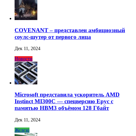
COVENANT – представлен амбициозный
соулс-шутер от первого лица
Дек 11, 2024
Новости
Microsoft представила ускоритель AMD
Instinct MI300C — спецверсию Epyc с
памятью HBM3 объёмом 128 Гбайт
Дек 11, 2024
Железо