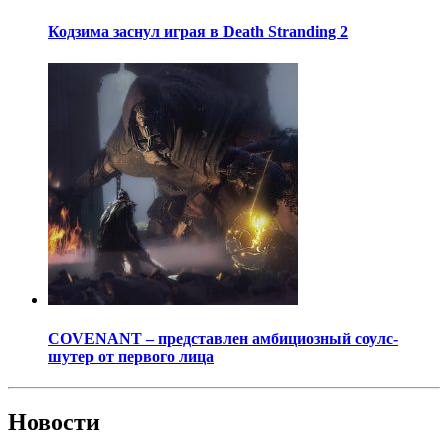
Кодзима заснул играя в Death Stranding 2
COVENANT – представлен амбициозный соулс-
шутер от первого лица
Новости