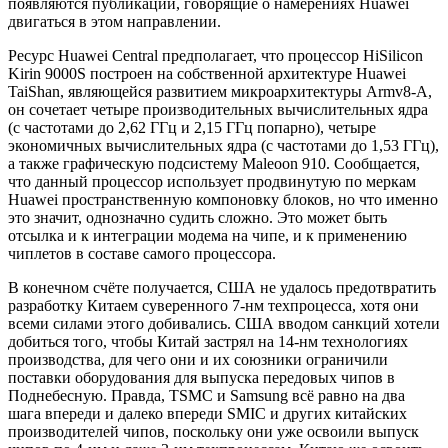
появляются публикации, говорящие о намерениях Huawei
двигаться в этом направлении.
Ресурс Huawei Central предполагает, что процессор HiSilicon
Kirin 9000S построен на собственной архитектуре Huawei
TaiShan, являющейся развитием микроархитектуры Armv8-A,
он сочетает четыре производительных вычислительных ядра
(с частотами до 2,62 ГГц и 2,15 ГГц попарно), четыре
экономичных вычислительных ядра (с частотами до 1,53 ГГц),
а также графическую подсистему Maleoon 910. Сообщается,
что данный процессор использует продвинутую по меркам
Huawei пространственную компоновку блоков, но что именно
это значит, однозначно судить сложно. Это может быть
отсылка и к интеграции модема на чипе, и к применению
чиплетов в составе самого процессора.
В конечном счёте получается, США не удалось предотвратить
разработку Китаем суверенного 7-нм техпроцесса, хотя они
всеми силами этого добивались. США вводом санкций хотели
добиться того, чтобы Китай застрял на 14-нм технологиях
производства, для чего они и их союзники ограничили
поставки оборудования для выпуска передовых чипов в
Поднебесную. Правда, TSMC и Samsung всё равно на два
шага впереди и далеко впереди SMIC и других китайских
производителей чипов, поскольку они уже освоили выпуск