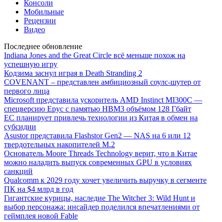
Консоли
Мобильные
Рецензии
Видео
Последнее обновление
Indiana Jones and the Great Circle всё меньше похож на
успешную игру
Кодзима заснул играя в Death Stranding 2
COVENANT – представлен амбициозный соулс-шутер от
первого лица
Microsoft представила ускоритель AMD Instinct MI300C —
спецверсию Epyc с памятью HBM3 объёмом 128 Гбайт
ЕС планирует привлечь технологии из Китая в обмен на
субсидии
Asustor представила Flashstor Gen2 — NAS на 6 или 12
твердотельных накопителей M.2
Основатель Moore Threads Technology верит, что в Китае
можно наладить выпуск современных GPU в условиях
санкций
Qualcomm к 2029 году хочет увеличить выручку в сегменте
ПК на $4 млрд в год
Гигантские курицы, наследие The Witcher 3: Wild Hunt и
выбор персонажа: инсайдер поделился впечатлениями от
геймплея новой Fable