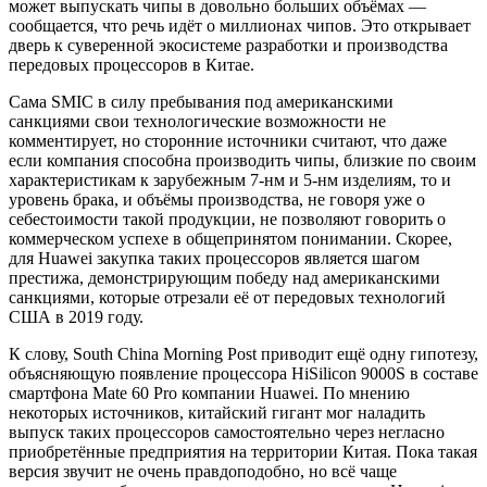
может выпускать чипы в довольно больших объёмах —
сообщается, что речь идёт о миллионах чипов. Это открывает
дверь к суверенной экосистеме разработки и производства
передовых процессоров в Китае.
Сама SMIC в силу пребывания под американскими
санкциями свои технологические возможности не
комментирует, но сторонние источники считают, что даже
если компания способна производить чипы, близкие по своим
характеристикам к зарубежным 7-нм и 5-нм изделиям, то и
уровень брака, и объёмы производства, не говоря уже о
себестоимости такой продукции, не позволяют говорить о
коммерческом успехе в общепринятом понимании. Скорее,
для Huawei закупка таких процессоров является шагом
престижа, демонстрирующим победу над американскими
санкциями, которые отрезали её от передовых технологий
США в 2019 году.
К слову, South China Morning Post приводит ещё одну гипотезу,
объясняющую появление процессора HiSilicon 9000S в составе
смартфона Mate 60 Pro компании Huawei. По мнению
некоторых источников, китайский гигант мог наладить
выпуск таких процессоров самостоятельно через негласно
приобретённые предприятия на территории Китая. Пока такая
версия звучит не очень правдоподобно, но всё чаще