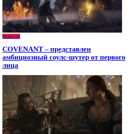
Новости
COVENANT – представлен
амбициозный соулс-шутер от первого
лица