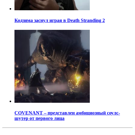
Кодзима заснул играя в Death Stranding 2
COVENANT – представлен амбициозный соулс-
шутер от первого лица