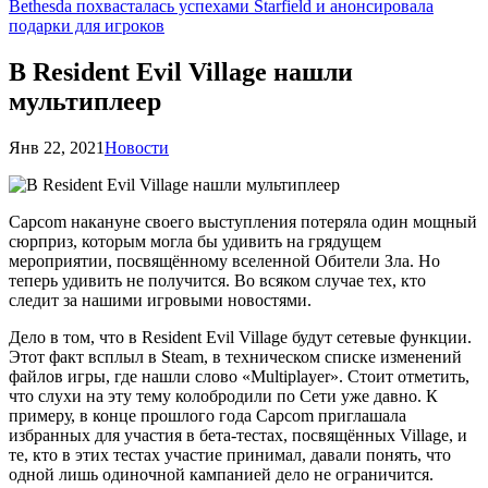
Bethesda похвасталась успехами Starfield и анонсировала
подарки для игроков
В Resident Evil Village нашли
мультиплеер
Янв 22, 2021
Новости
Capcom накануне своего выступления потеряла один мощный
сюрприз, которым могла бы удивить на грядущем
мероприятии, посвящённому вселенной Обители Зла. Но
теперь удивить не получится. Во всяком случае тех, кто
следит за нашими игровыми новостями.
Дело в том, что в Resident Evil Village будут сетевые функции.
Этот факт всплыл в Steam, в техническом списке изменений
файлов игры, где нашли слово «Multiplayer». Стоит отметить,
что слухи на эту тему колобродили по Сети уже давно. К
примеру, в конце прошлого года Capcom приглашала
избранных для участия в бета-тестах, посвящённых Village, и
те, кто в этих тестах участие принимал, давали понять, что
одной лишь одиночной кампанией дело не ограничится.