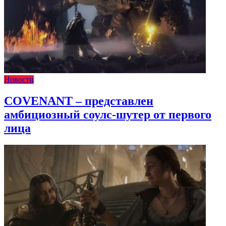
Новости
COVENANT – представлен
амбициозный соулс-шутер от первого
лица