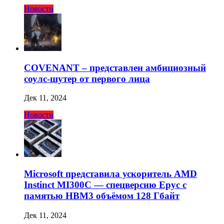
Новости
COVENANT – представлен амбициозный
соулс-шутер от первого лица
Дек 11, 2024
Новости
Microsoft представила ускоритель AMD
Instinct MI300C — спецверсию Epyc с
памятью HBM3 объёмом 128 Гбайт
Дек 11, 2024