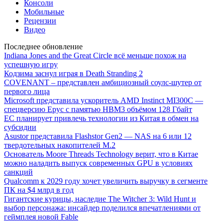
Консоли
Мобильные
Рецензии
Видео
Последнее обновление
Indiana Jones and the Great Circle всё меньше похож на
успешную игру
Кодзима заснул играя в Death Stranding 2
COVENANT – представлен амбициозный соулс-шутер от
первого лица
Microsoft представила ускоритель AMD Instinct MI300C —
спецверсию Epyc с памятью HBM3 объёмом 128 Гбайт
ЕС планирует привлечь технологии из Китая в обмен на
субсидии
Asustor представила Flashstor Gen2 — NAS на 6 или 12
твердотельных накопителей M.2
Основатель Moore Threads Technology верит, что в Китае
можно наладить выпуск современных GPU в условиях
санкций
Qualcomm к 2029 году хочет увеличить выручку в сегменте
ПК на $4 млрд в год
Гигантские курицы, наследие The Witcher 3: Wild Hunt и
выбор персонажа: инсайдер поделился впечатлениями от
геймплея новой Fable