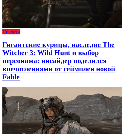
Новости
Гигантские курицы, наследие The
Witcher 3: Wild Hunt и выбор
персонажа: инсайдер поделился
впечатлениями от геймплея новой
Fable