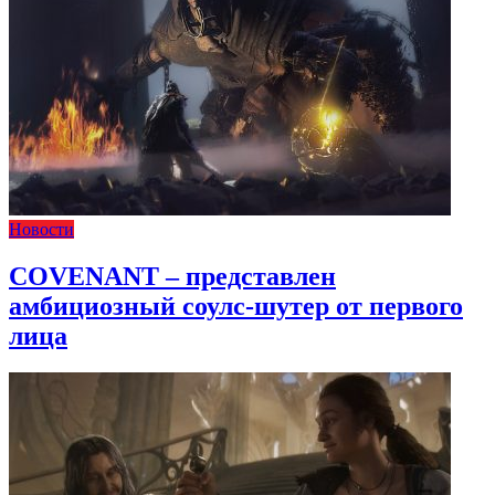
Новости
COVENANT – представлен
амбициозный соулс-шутер от первого
лица