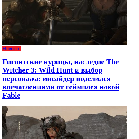
Новости
Гигантские курицы, наследие The
Witcher 3: Wild Hunt и выбор
персонажа: инсайдер поделился
впечатлениями от геймплея новой
Fable