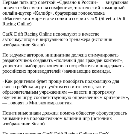
Первые пять
игр с меткой «Сделано в России» — визуальная
новелла «Бессмертная симфония», тактический командный
онлайн-шутер «Калибр», браузерная головоломка
«Магический мир» и две гонки из серии CarX (Street и Drift
Racing Online).
CarX Drift Racing Online используют в качестве
автосимулятора и виртуального тренажёра (источник
изображения: Steam)
По задумке авторов, инициатива должна стимулировать
разработчиков создавать «полезный для граждан контент»,
упростить выбор для конечного потребителя и поддержать
российских производителей / начинающие команды.
«Как родителям будет проще подобрать подходящую для
своего ребёнка игру с учётом его интересов, так и
образовательным учреждениям — ввести в программу
обучения игру, соответствующую определённым критериям»,
— говорят в Минэкономразвития.
Позитивные знаки должны помочь обществу сфокусировать
внимание на положительном влиянии игр (источник
изображения: Steam)
По словам авторов CarX Drift Racing Online из CarX