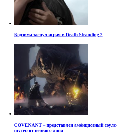
Кодзима заснул играя в Death Stranding 2
COVENANT – представлен амбициозный соулс-
шутер от первого лица