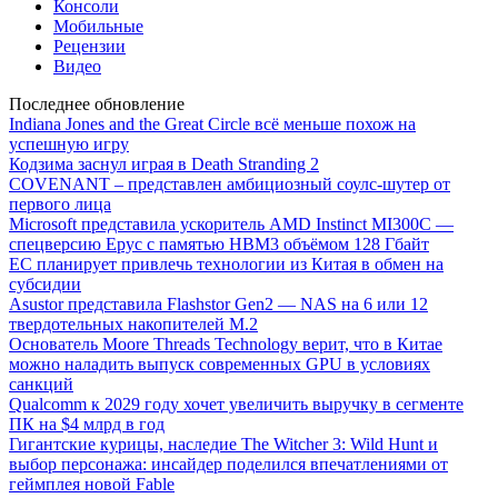
Консоли
Мобильные
Рецензии
Видео
Последнее обновление
Indiana Jones and the Great Circle всё меньше похож на
успешную игру
Кодзима заснул играя в Death Stranding 2
COVENANT – представлен амбициозный соулс-шутер от
первого лица
Microsoft представила ускоритель AMD Instinct MI300C —
спецверсию Epyc с памятью HBM3 объёмом 128 Гбайт
ЕС планирует привлечь технологии из Китая в обмен на
субсидии
Asustor представила Flashstor Gen2 — NAS на 6 или 12
твердотельных накопителей M.2
Основатель Moore Threads Technology верит, что в Китае
можно наладить выпуск современных GPU в условиях
санкций
Qualcomm к 2029 году хочет увеличить выручку в сегменте
ПК на $4 млрд в год
Гигантские курицы, наследие The Witcher 3: Wild Hunt и
выбор персонажа: инсайдер поделился впечатлениями от
геймплея новой Fable