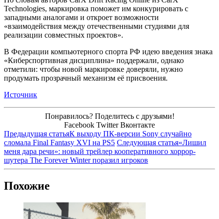
Technologies, маркировка поможет им конкурировать с
западными аналогами и откроет возможности
«взаимодействия между отечественными студиями для
реализации совместных проектов».
В Федерации компьютерного спорта РФ идею введения знака
«Киберспортивная дисциплина» поддержали, однако
отметили: чтобы новой маркировке доверяли, нужно
продумать прозрачный механизм её присвоения.
Источник
Понравилось? Поделитесь с друзьями!
Facebook
Twitter
Вконтакте
Предыдущая статья
К выходу ПК-версии Sony случайно
сломала Final Fantasy XVI на PS5
Следующая статья
«Лишил
меня дара речи»: новый трейлер кооперативного хоррор-
шутера The Forever Winter поразил игроков
Похожие