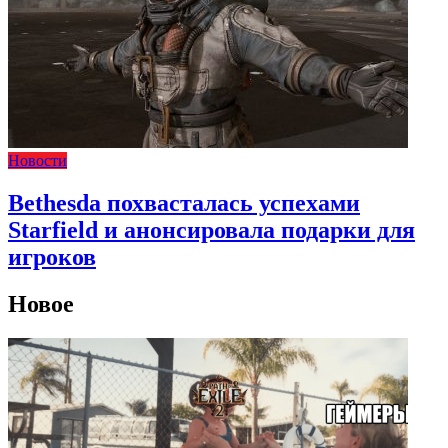
Новости
Bethesda похвасталась успехами
Starfield и анонсировала подарки для
игроков
Новое