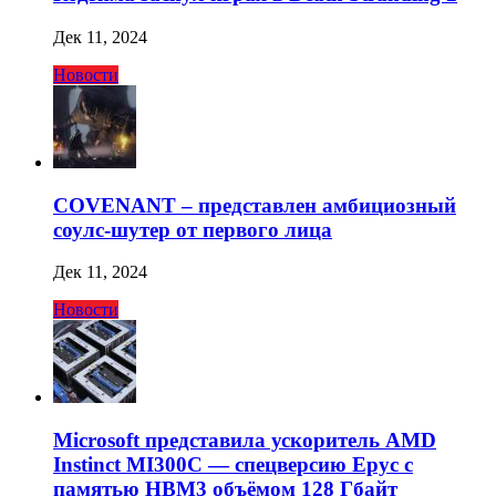
Дек 11, 2024
Новости
COVENANT – представлен амбициозный
соулс-шутер от первого лица
Дек 11, 2024
Новости
Microsoft представила ускоритель AMD
Instinct MI300C — спецверсию Epyc с
памятью HBM3 объёмом 128 Гбайт