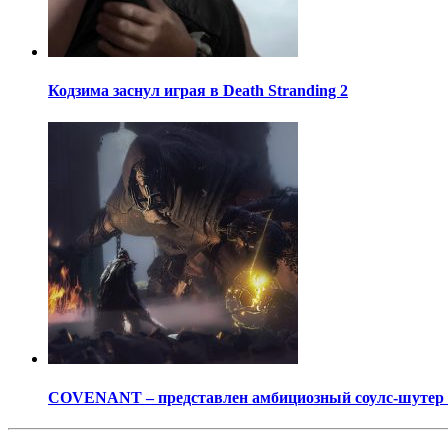
Кодзима заснул играя в Death Stranding 2
COVENANT – представлен амбициозный соулс-шутер о