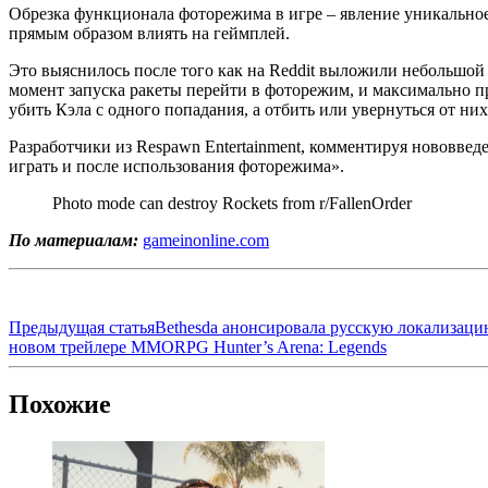
Обрезка функционала фоторежима в игре – явление уникальное. 
прямым образом влиять на геймплей.
Это выяснилось после того как на Reddit выложили небольшой
момент запуска ракеты перейти в фоторежим, и максимально п
убить Кэла с одного попадания, а отбить или увернуться от них 
Разработчики из Respawn Entertainment, комментируя нововведе
играть и после использования фоторежима».
Photo mode can destroy Rockets from r/FallenOrder
По материалам:
gameinonline.com
Предыдущая статья
Bethesda анонсировала русскую локализацию
новом трейлере MMORPG Hunter’s Arena: Legends
Похожие