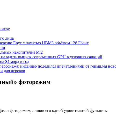
ю игру
го лица
ецверсию Epyc с памятью HBM3 объёмом 128 Гбайт
дии
тельных накопителей M.2
но наладить выпуск современных GPU в условиях санкций
на $4 млрд в год
 персонажа: инсайдер поделился впечатлениями от геймплея ново
ки для игроков
енный» фоторежим
нерфили фоторожим, лишив его одной удивительной функции.