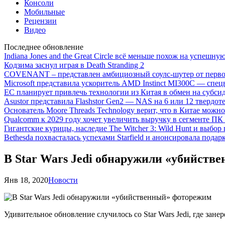
Консоли
Мобильные
Рецензии
Видео
Последнее обновление
Indiana Jones and the Great Circle всё меньше похож на успешну
Кодзима заснул играя в Death Stranding 2
COVENANT – представлен амбициозный соулс-шутер от перво
Microsoft представила ускоритель AMD Instinct MI300C — сп
ЕС планирует привлечь технологии из Китая в обмен на субси
Asustor представила Flashstor Gen2 — NAS на 6 или 12 твердо
Основатель Moore Threads Technology верит, что в Китае мож
Qualcomm к 2029 году хочет увеличить выручку в сегменте ПК 
Гигантские курицы, наследие The Witcher 3: Wild Hunt и выбор
Bethesda похвасталась успехами Starfield и анонсировала подар
В Star Wars Jedi обнаружили «убийств
Янв 18, 2020
Новости
Удивительное обновление случилось со Star Wars Jedi, где за