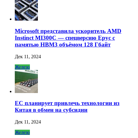
Microsoft представила ускоритель AMD
Instinct MI300C — спецверсию Epyc с
памятью HBM3 объёмом 128 Гбайт
Дек 11, 2024
Железо
ЕС планирует привлечь технологии из
Китая в обмен на субсидии
Дек 11, 2024
Железо