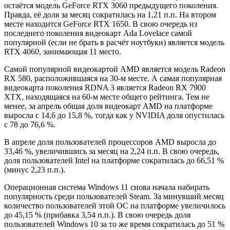
остаётся модель GeForce RTX 3060 предыдущего поколения.
Правда, её доля за месяц сократилась на 1,21 п.п. На втором
месте находится GeForce RTX 1650. В свою очередь из
последнего поколения видеокарт Ada Lovelace самой
популярной (если не брать в расчёт ноутбуки) является модель
RTX 4060, занимающая 11 место.
Самой популярной видеокартой AMD является модель Radeon
RX 580, расположившаяся на 30-м месте. А самая популярная
видеокарта поколения RDNA 3 является Radeon RX 7900
XTX, находящаяся на 60-м месте общего рейтинга. Тем не
менее, за апрель общая доля видеокарт AMD на платформе
выросла с 14,6 до 15,8 %, тогда как у NVIDIA доля опустилась
с 78 до 76,6 %.
В апреле доля пользователей процессоров AMD выросла до
33,46 %, увеличившись за месяц на 2,24 п.п. В свою очередь,
доля пользователей Intel на платформе сократилась до 66,51 %
(минус 2,23 п.п.).
Операционная система Windows 11 снова начала набирать
популярность среди пользователей Steam. За минувший месяц
количество пользователей этой ОС на платформе увеличилось
до 45,15 % (прибавка 3,54 п.п.). В свою очередь доля
пользователей Windows 10 за то же время сократилась до 51 %