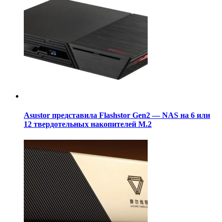
Asustor представила Flashstor Gen2 — NAS на 6 или
12 твердотельных накопителей M.2