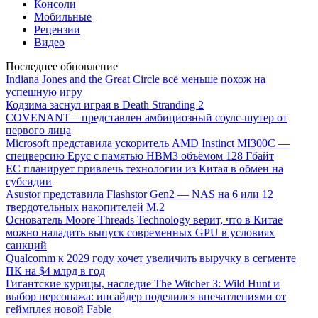
Консоли
Мобильные
Рецензии
Видео
Последнее обновление
Indiana Jones and the Great Circle всё меньше похож на
успешную игру
Кодзима заснул играя в Death Stranding 2
COVENANT – представлен амбициозный соулс-шутер от
первого лица
Microsoft представила ускоритель AMD Instinct MI300C —
спецверсию Epyc с памятью HBM3 объёмом 128 Гбайт
ЕС планирует привлечь технологии из Китая в обмен на
субсидии
Asustor представила Flashstor Gen2 — NAS на 6 или 12
твердотельных накопителей M.2
Основатель Moore Threads Technology верит, что в Китае
можно наладить выпуск современных GPU в условиях
санкций
Qualcomm к 2029 году хочет увеличить выручку в сегменте
ПК на $4 млрд в год
Гигантские курицы, наследие The Witcher 3: Wild Hunt и
выбор персонажа: инсайдер поделился впечатлениями от
геймплея новой Fable