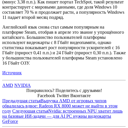
(минус 3,38 п.п.). Как пишет портал TechSpot, такой результат
контрастирует с мировыми данными, где доля Windows 10
составляет 70 % и продолжает расти, а популярность Windows
11 падает второй месяц подряд.
Английский язык снова стал самым популярным на
платформе Steam, отобрав в апреле это звание у упрощённого
китайского. Большинство пользователей платформы
используют видеокарты с 8 Гбайт видеопамяти, однако
статистика показывает рост популярности ускорителей с 16
Гбайт (прирост 0,41 п.п.) и 24 Гбайт (прирост 0,30 п.п.). Также
у большинства пользователей платформы Steam установлено
16 Гбайт ОЗУ.
Источник
AMD
NVIDIA
Понравилось? Поделитесь с друзьями!
Facebook
Twitter
Вконтакте
Предыдущая статья
Выручка AMD от игровых чипов
обвалилась вдвое: Radeon RX 8000 может не выйти в этом
году
Следующая статья
Nvidia: встроенных NPU хватит лишь
на базовые ИИ-задачи — для AI PC нужны видеокарты
GeForce