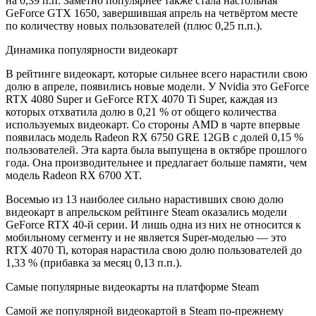
на 0,39 п.п. Заметно популярнее также стала настольная
GeForce GTX 1650, завершившая апрель на четвёртом месте
по количеству новых пользователей (плюс 0,25 п.п.).
Динамика популярности видеокарт
В рейтинге видеокарт, которые сильнее всего нарастили свою
долю в апреле, появились новые модели. У Nvidia это GeForce
RTX 4080 Super и GeForce RTX 4070 Ti Super, каждая из
которых отхватила долю в 0,21 % от общего количества
используемых видеокарт. Со стороны AMD в чарте впервые
появилась модель Radeon RX 6750 GRE 12GB с долей 0,15 %
пользователей. Эта карта была выпущена в октябре прошлого
года. Она производительнее и предлагает больше памяти, чем
модель Radeon RX 6700 XT.
Восемью из 13 наиболее сильно нарастивших свою долю
видеокарт в апрельском рейтинге Steam оказались модели
GeForce RTX 40-й серии. И лишь одна из них не относится к
мобильному сегменту и не является Super-моделью — это
RTX 4070 Ti, которая нарастила свою долю пользователей до
1,33 % (прибавка за месяц 0,13 п.п.).
Самые популярные видеокарты на платформе Steam
Самой же популярной видеокартой в Steam по-прежнему