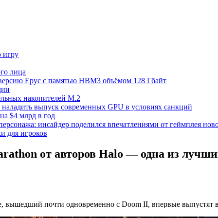
ю игру
го лица
ецверсию Epyc с памятью HBM3 объёмом 128 Гбайт
дии
тельных накопителей M.2
но наладить выпуск современных GPU в условиях санкций
на $4 млрд в год
 персонажа: инсайдер поделился впечатлениями от геймплея ново
ки для игроков
athon от авторов Halo — одна из лучших
ie, вышедший почти одновременно с Doom II, впервые выпустят 