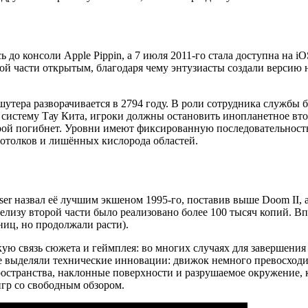
 до консоли Apple Pippin, а 7 июля 2011-го стала доступна на iO
торой части открытым, благодаря чему энтузиасты создали верси
 шутера разворачивается в 2794 году. В роли сотрудника службы
в систему Тау Кита, игроки должны остановить инопланетное 
ерой погибнет. Уровни имеют фиксированную последовательност
отолков и лишённых кислорода областей.
er назвал её лучшим экшеном 1995-го, поставив выше Doom II, а
лизу второй части было реализовано более 100 тысяч копий. Вп
ниц, но продолжали расти).
кую связь сюжета и геймплея: во многих случаях для завершени
е выделяли технические инновации: движок немного превосходил
ространства, наклонные поверхности и разрушаемое окружение, 
игр со свободным обзором.