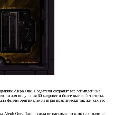
м движке Aleph One. Создатели сохранят все геймплейные
яции для получения 60 кадров/с и более высокой частоты.
кать файлы оригинальной игры практически так же, как это
на Aleph One. Дата выхода не раскрывается, но на странице в