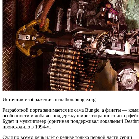
Источник изображения: marathon.bungie.org
Разработкой порта занимается не сама Bungie, а фанаты — ком
особенности и добавят поддержку широкоэкранного интерфейс
Будет и мультиплеер (оригинал поддерживал локальный Deathma
происходило в 1994-м.
Судя по всему, речь идёт о релизе только первой части серии 