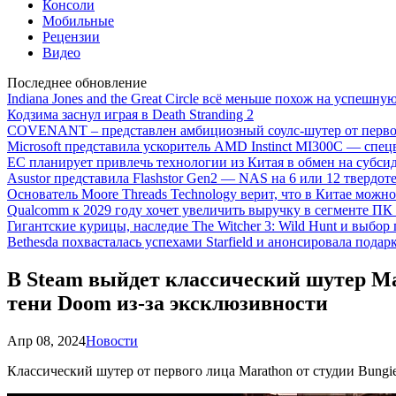
Консоли
Мобильные
Рецензии
Видео
Последнее обновление
Indiana Jones and the Great Circle всё меньше похож на успешну
Кодзима заснул играя в Death Stranding 2
COVENANT – представлен амбициозный соулс-шутер от перво
Microsoft представила ускоритель AMD Instinct MI300C — сп
ЕС планирует привлечь технологии из Китая в обмен на субси
Asustor представила Flashstor Gen2 — NAS на 6 или 12 твердо
Основатель Moore Threads Technology верит, что в Китае мож
Qualcomm к 2029 году хочет увеличить выручку в сегменте ПК 
Гигантские курицы, наследие The Witcher 3: Wild Hunt и выбор
Bethesda похвасталась успехами Starfield и анонсировала подар
В Steam выйдет классический шутер Mar
тени Doom из-за эксклюзивности
Апр 08, 2024
Новости
Классический шутер от первого лица Marathon от студии Bung