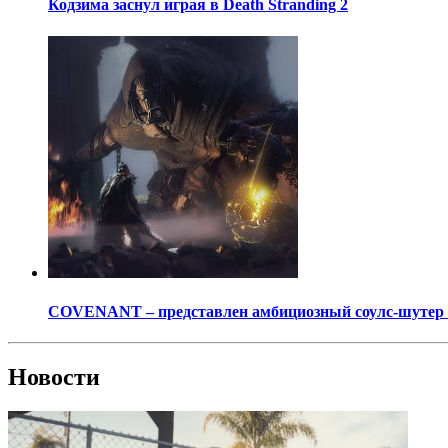
Кодзима заснул играя в Death Stranding 2
COVENANT – представлен амбициозный соулс-шутер о
Новости