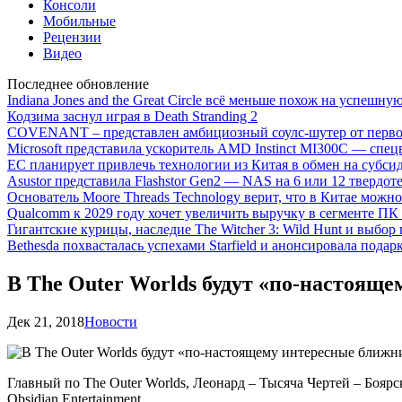
Консоли
Мобильные
Рецензии
Видео
Последнее обновление
Indiana Jones and the Great Circle всё меньше похож на успешну
Кодзима заснул играя в Death Stranding 2
COVENANT – представлен амбициозный соулс-шутер от перво
Microsoft представила ускоритель AMD Instinct MI300C — сп
ЕС планирует привлечь технологии из Китая в обмен на субси
Asustor представила Flashstor Gen2 — NAS на 6 или 12 твердо
Основатель Moore Threads Technology верит, что в Китае мож
Qualcomm к 2029 году хочет увеличить выручку в сегменте ПК 
Гигантские курицы, наследие The Witcher 3: Wild Hunt и выбор
Bethesda похвасталась успехами Starfield и анонсировала подар
В The Outer Worlds будут «по-настоящ
Дек 21, 2018
Новости
Главный по The Outer Worlds, Леонард – Тысяча Чертей – Боярск
Obsidian Entertainment.