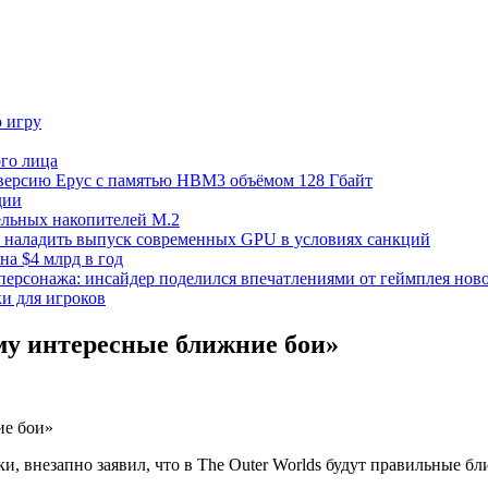
ю игру
го лица
ецверсию Epyc с памятью HBM3 объёмом 128 Гбайт
дии
тельных накопителей M.2
но наладить выпуск современных GPU в условиях санкций
на $4 млрд в год
 персонажа: инсайдер поделился впечатлениями от геймплея ново
ки для игроков
ему интересные ближние бои»
и, внезапно заявил, что в The Outer Worlds будут правильные бл