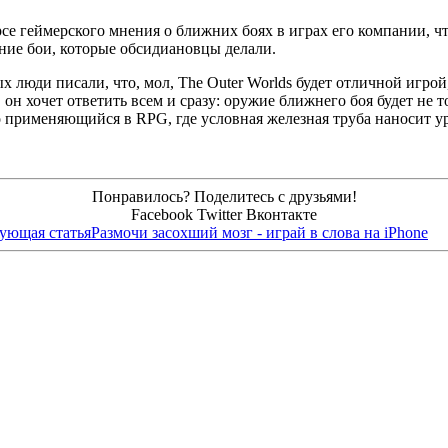
курсе геймерского мнения о ближних боях в играх его компании, 
ние бои, которые обсидиановцы делали.
х люди писали, что, мол, The Outer Worlds будет отличной игрой
он хочет ответить всем и сразу: оружие ближнего боя будет не 
 применяющийся в RPG, где условная железная труба наносит ур
Понравилось? Поделитесь с друзьями!
Facebook
Twitter
Вконтакте
ующая статья
Размочи засохший мозг - играй в слова на iPhone