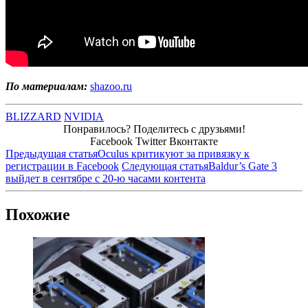
По материалам:
shazoo.ru
BLIZZARD
NVIDIA
Понравилось? Поделитесь с друзьями!
Facebook
Twitter
Вконтакте
Предыдущая статья
Oculus критикуют за привязку к
регистрации в Facebook
Следующая статья
Baldur’s Gate 3
выйдет в сентябре с 20-ю часами контента
Похожие