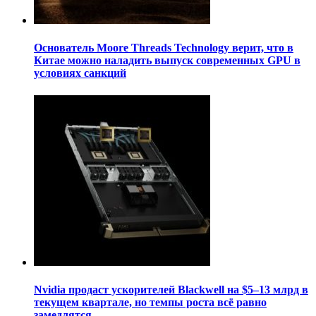
Основатель Moore Threads Technology верит, что в
Китае можно наладить выпуск современных GPU в
условиях санкций
Nvidia продаст ускорителей Blackwell на $5–13 млрд в
текущем квартале, но темпы роста всё равно
замедлятся