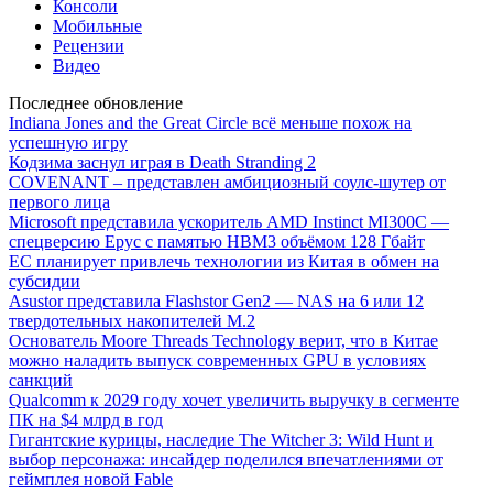
Консоли
Мобильные
Рецензии
Видео
Последнее обновление
Indiana Jones and the Great Circle всё меньше похож на
успешную игру
Кодзима заснул играя в Death Stranding 2
COVENANT – представлен амбициозный соулс-шутер от
первого лица
Microsoft представила ускоритель AMD Instinct MI300C —
спецверсию Epyc с памятью HBM3 объёмом 128 Гбайт
ЕС планирует привлечь технологии из Китая в обмен на
субсидии
Asustor представила Flashstor Gen2 — NAS на 6 или 12
твердотельных накопителей M.2
Основатель Moore Threads Technology верит, что в Китае
можно наладить выпуск современных GPU в условиях
санкций
Qualcomm к 2029 году хочет увеличить выручку в сегменте
ПК на $4 млрд в год
Гигантские курицы, наследие The Witcher 3: Wild Hunt и
выбор персонажа: инсайдер поделился впечатлениями от
геймплея новой Fable