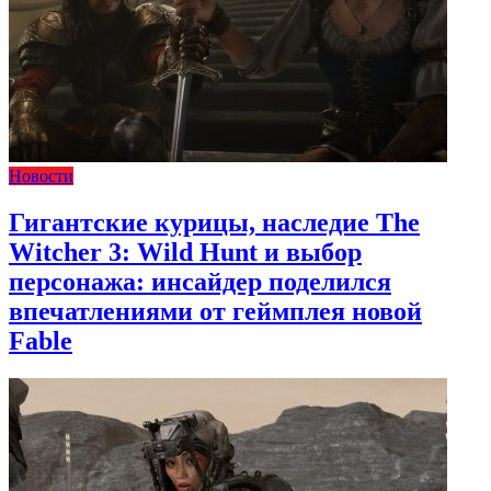
Новости
Гигантские курицы, наследие The
Witcher 3: Wild Hunt и выбор
персонажа: инсайдер поделился
впечатлениями от геймплея новой
Fable