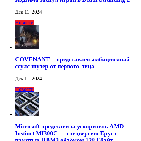
Дек 11, 2024
Новости
COVENANT – представлен амбициозный
соулс-шутер от первого лица
Дек 11, 2024
Новости
Microsoft представила ускоритель AMD
Instinct MI300C — спецверсию Epyc с
памятью HBM3 объёмом 128 Гбайт