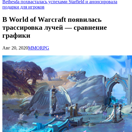
Bethesda похвасталась успехами Starfield и анонсировала
подарки для игроков
В World of Warcraft появилась
трассировка лучей — сравнение
графики
Авг 20, 2020
MMORPG