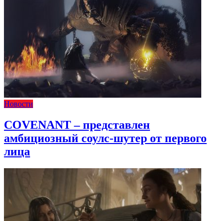
Новости
COVENANT – представлен
амбициозный соулс-шутер от первого
лица