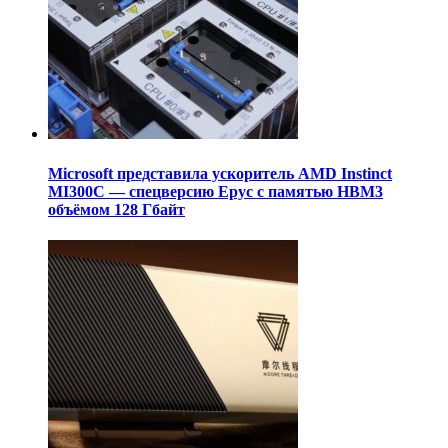
Microsoft представила ускоритель AMD Instinct
MI300C — спецверсию Epyc с памятью HBM3
объёмом 128 Гбайт