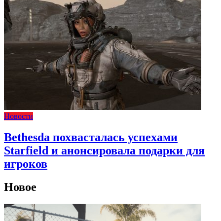
Новости
Bethesda похвасталась успехами
Starfield и анонсировала подарки для
игроков
Новое