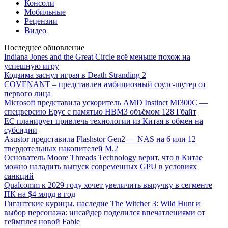
Консоли
Мобильные
Рецензии
Видео
Последнее обновление
Indiana Jones and the Great Circle всё меньше похож на
успешную игру
Кодзима заснул играя в Death Stranding 2
COVENANT – представлен амбициозный соулс-шутер от
первого лица
Microsoft представила ускоритель AMD Instinct MI300C —
спецверсию Epyc с памятью HBM3 объёмом 128 Гбайт
ЕС планирует привлечь технологии из Китая в обмен на
субсидии
Asustor представила Flashstor Gen2 — NAS на 6 или 12
твердотельных накопителей M.2
Основатель Moore Threads Technology верит, что в Китае
можно наладить выпуск современных GPU в условиях
санкций
Qualcomm к 2029 году хочет увеличить выручку в сегменте
ПК на $4 млрд в год
Гигантские курицы, наследие The Witcher 3: Wild Hunt и
выбор персонажа: инсайдер поделился впечатлениями от
геймплея новой Fable