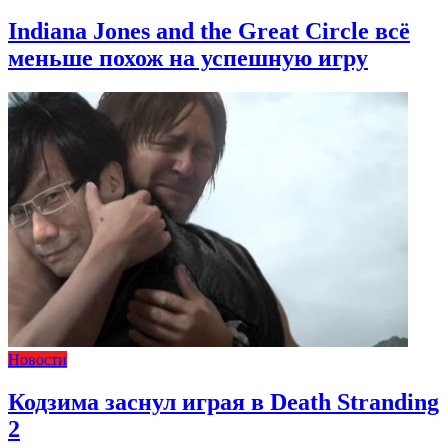
Indiana Jones and the Great Circle всё
меньше похож на успешную игру
Новости
Кодзима заснул играя в Death Stranding
2