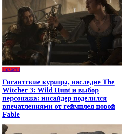
Новости
Гигантские курицы, наследие The
Witcher 3: Wild Hunt и выбор
персонажа: инсайдер поделился
впечатлениями от геймплея новой
Fable