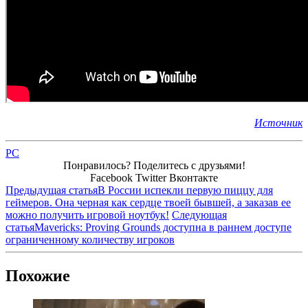
Источник
PC
Понравилось? Поделитесь с друзьями!
Facebook
Twitter
Вконтакте
Предыдущая статья
В России испекли первую пиццу для
геймеров. Она черная как сердце твоей бывшей, а заказав ее
можно получить игровой ноутбук!
Следующая
статья
Mavericks: Proving Grounds доступна в раннем доступе
ограниченному количеству игроков
Похожие