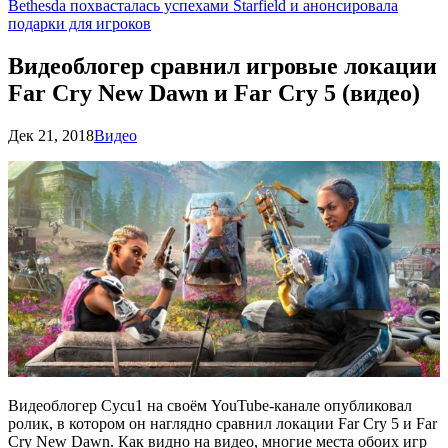
Bethesda похвасталась успехами Starfield и анонсировала
подарки для игроков
Видеоблогер сравнил игровые локации
Far Cry New Dawn и Far Cry 5 (видео)
Дек 21, 2018
Видео
Видеоблогер Cycu1 на своём YouTube-канале опубликовал
ролик, в котором он наглядно сравнил локации Far Cry 5 и Far
Cry New Dawn. Как видно на видео, многие места обоих игр