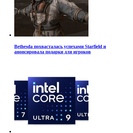
Bethesda похвасталась успехами Starfield и
анонсировала подарки для игроков