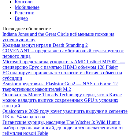
Консоли
Мобильные
Рецензии
Видео
Последнее обновление
Indiana Jones and the Great Circle всё меньше похож на
успешную игру
Кодзима заснул играя в Death Stranding 2
COVENANT – представлен амбициозный соулс-шутер от
первого лица
Microsoft представила ускоритель AMD Instinct MI300C —
спецверсию Epyc с памятью HBM3 объёмом 128 Гбайт
ЕС планирует привлечь технологии из Китая в обмен на
субсидии
Asustor представила Flashstor Gen2 — NAS на 6 или 12
твердотельных накопителей M.2
Основатель Moore Threads Technology верит, что в Китае
можно наладить выпуск современных GPU в условиях
санкций
Qualcomm к 2029 году хочет увеличить выручку в сегменте
ПК на $4 млрд в год
Гигантские курицы, наследие The Witcher 3: Wild Hunt и
выбор персонажа: инсайдер поделился впечатлениями от
геймплея новой Fable