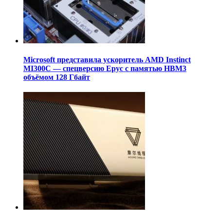
Microsoft представила ускоритель AMD Instinct
MI300C — спецверсию Epyc с памятью HBM3
объёмом 128 Гбайт