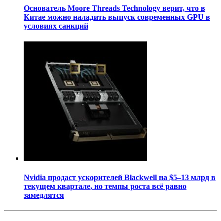
Основатель Moore Threads Technology верит, что в
Китае можно наладить выпуск современных GPU в
условиях санкций
Nvidia продаст ускорителей Blackwell на $5–13 млрд в
текущем квартале, но темпы роста всё равно
замедлятся