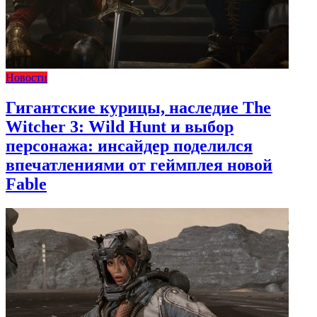
Новости
Гигантские курицы, наследие The
Witcher 3: Wild Hunt и выбор
персонажа: инсайдер поделился
впечатлениями от геймплея новой
Fable