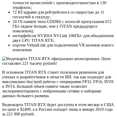
точности вычислений с производительностью в 130
терафлопс;
72 RT-ядрами для рейтрейсинга со скоростью до 11
гигалучей в секунду;
24 ГБ памяти типа GDDR6 с полосой пропускания 672
ГБ/с (вдвое больше, чем у TITAN предыдущего
поколения);
интерфейсом NVIDIA NVLink 100ГБ/с для объединения
двух GPU TITAN RTX;
портом VirtualLink для подключения VR-шлемов нового
поколения.
В основном TITAN RTX станет полезным решением для
ученых и разработчиков в области ИИ, так как подходит для
максимально быстрой работы с операциями FP32, FP16, INT8
и INT4. Большой объем памяти также позволит
экспериментировать с нейронными сетями и наборами
данных большего размера.
Видеокарта TITAN RTX будет доступна в этом месяце в США
по цене в $2499, а в Россию попадет лишь в январе 2019 года
за 221 990 рублей.