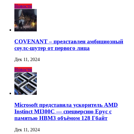
Новости
COVENANT – представлен амбициозный
соулс-шутер от первого лица
Дек 11, 2024
Новости
Microsoft представила ускоритель AMD
Instinct MI300C — спецверсию Epyc с
памятью HBM3 объёмом 128 Гбайт
Дек 11, 2024