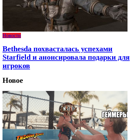
Новости
Bethesda похвасталась успехами
Starfield и анонсировала подарки для
игроков
Новое