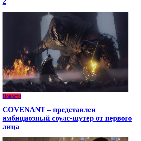
2
Новости
COVENANT – представлен
амбициозный соулс-шутер от первого
лица