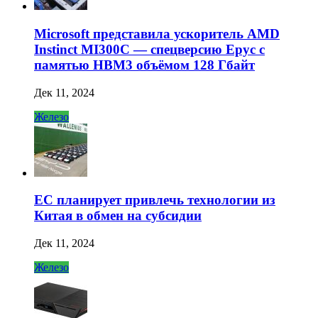
Microsoft представила ускоритель AMD
Instinct MI300C — спецверсию Epyc с
памятью HBM3 объёмом 128 Гбайт
Дек 11, 2024
Железо
ЕС планирует привлечь технологии из
Китая в обмен на субсидии
Дек 11, 2024
Железо