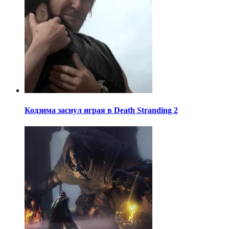
Кодзима заснул играя в Death Stranding 2