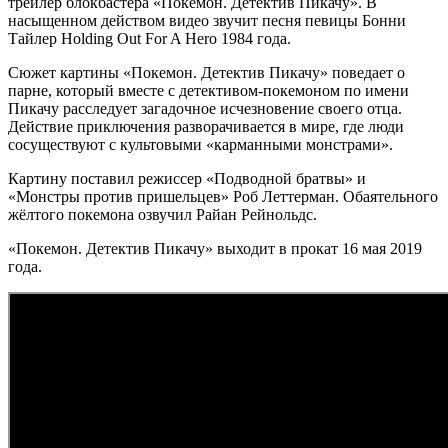
трейлер блокбастера «Покемон. Детектив Пикачу». В
насыщенном действом видео звучит песня певицы Бонни
Тайлер Holding Out For A Hero 1984 года.
Сюжет картины «Покемон. Детектив Пикачу» поведает о
парне, который вместе с детективом-покемоном по имени
Пикачу расследует загадочное исчезновение своего отца.
Действие приключения разворачивается в мире, где люди
сосуществуют с культовыми «карманными монстрами».
Картину поставил режиссер «Подводной братвы» и
«Монстры против пришельцев» Роб Леттерман. Обаятельного
жёлтого покемона озвучил Райан Рейнольдс.
«Покемон. Детектив Пикачу» выходит в прокат 16 мая 2019
года.