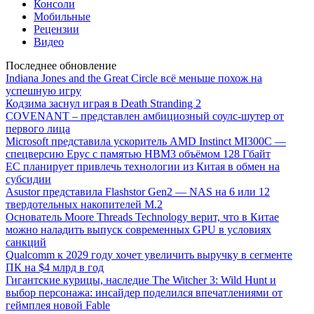
Консоли
Мобильные
Рецензии
Видео
Последнее обновление
Indiana Jones and the Great Circle всё меньше похож на
успешную игру
Кодзима заснул играя в Death Stranding 2
COVENANT – представлен амбициозный соулс-шутер от
первого лица
Microsoft представила ускоритель AMD Instinct MI300C —
спецверсию Epyc с памятью HBM3 объёмом 128 Гбайт
ЕС планирует привлечь технологии из Китая в обмен на
субсидии
Asustor представила Flashstor Gen2 — NAS на 6 или 12
твердотельных накопителей M.2
Основатель Moore Threads Technology верит, что в Китае
можно наладить выпуск современных GPU в условиях
санкций
Qualcomm к 2029 году хочет увеличить выручку в сегменте
ПК на $4 млрд в год
Гигантские курицы, наследие The Witcher 3: Wild Hunt и
выбор персонажа: инсайдер поделился впечатлениями от
геймплея новой Fable