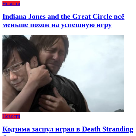
Новости
Indiana Jones and the Great Circle всё
меньше похож на успешную игру
Новости
Кодзима заснул играя в Death Stranding