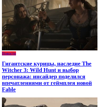
Новости
Гигантские курицы, наследие The
Witcher 3: Wild Hunt и выбор
персонажа: инсайдер поделился
впечатлениями от геймплея новой
Fable