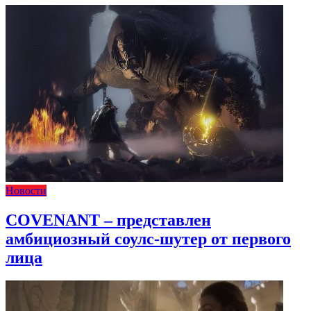
Новости
COVENANT – представлен
амбициозный соулс-шутер от первого
лица