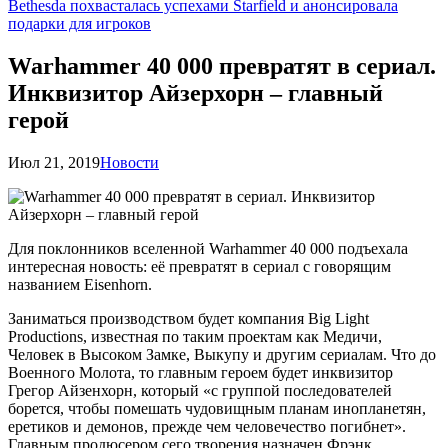
Bethesda похвасталась успехами Starfield и анонсировала
подарки для игроков
Warhammer 40 000 превратят в сериал.
Инквизитор Айзерхорн – главный
герой
Июл 21, 2019
Новости
Для поклонников вселенной Warhammer 40 000 подъехала
интересная новость: её превратят в сериал с говорящим
названием Eisenhorn.
Заниматься производством будет компания Big Light
Productions, известная по таким проектам как Медичи,
Человек в Высоком Замке, Выкупу и другим сериалам. Что до
Военного Молота, то главным героем будет инквизитор
Грегор Айзенхорн, который «с группой последователей
борется, чтобы помешать чудовищным планам инопланетян,
еретиков и демонов, прежде чем человечество погибнет».
Главным продюсером сего творения назначен Фрэнк