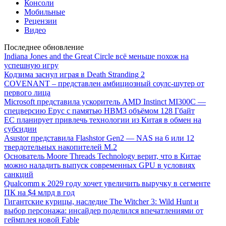
Консоли
Мобильные
Рецензии
Видео
Последнее обновление
Indiana Jones and the Great Circle всё меньше похож на
успешную игру
Кодзима заснул играя в Death Stranding 2
COVENANT – представлен амбициозный соулс-шутер от
первого лица
Microsoft представила ускоритель AMD Instinct MI300C —
спецверсию Epyc с памятью HBM3 объёмом 128 Гбайт
ЕС планирует привлечь технологии из Китая в обмен на
субсидии
Asustor представила Flashstor Gen2 — NAS на 6 или 12
твердотельных накопителей M.2
Основатель Moore Threads Technology верит, что в Китае
можно наладить выпуск современных GPU в условиях
санкций
Qualcomm к 2029 году хочет увеличить выручку в сегменте
ПК на $4 млрд в год
Гигантские курицы, наследие The Witcher 3: Wild Hunt и
выбор персонажа: инсайдер поделился впечатлениями от
геймплея новой Fable