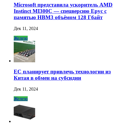
Microsoft представила ускоритель AMD
Instinct MI300C — спецверсию Epyc с
памятью HBM3 объёмом 128 Гбайт
Дек 11, 2024
Железо
ЕС планирует привлечь технологии из
Китая в обмен на субсидии
Дек 11, 2024
Железо