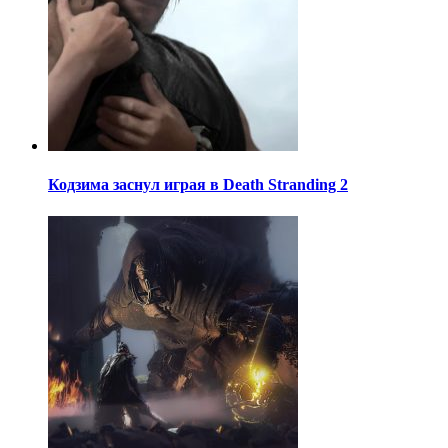
Кодзима заснул играя в Death Stranding 2