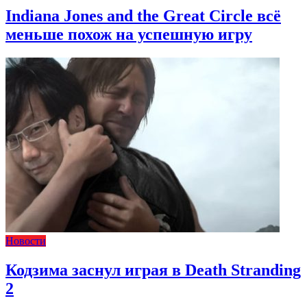
Indiana Jones and the Great Circle всё
меньше похож на успешную игру
Новости
Кодзима заснул играя в Death Stranding
2