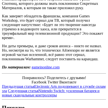
Спотниц, которого должны знать поклонники Секретных
Материалов, к которым он также приложил руку.
Как заверяет обладатель франшизы, компания Games
Workshop, это будет сериал для ТВ, который получил
следующее напутствие: «Будет ли это творение навсегда
утрачено в водовороте хаоса, или превратится в
триумфальный мир телевизионной продукции? Это покажет
время».
Ни даты премьеры, и даже сроков анонса – никто не назвал.
Но, несмотря на то, что технически Айзенхорн не является
игровой частью вселенной, всё равно этот сериал,
поклонникам Warhammer, следует поставить на карандаш.
По материалам:
gameinonline.com
Понравилось? Поделитесь с друзьями!
Facebook
Twitter
Вконтакте
Предыдущая статья
Electronic Arts подозревают в службе силам
зла
Следующая статья
Nintendo Switch: усиленная батарея и
новые скандальные контроллеры
Похожие