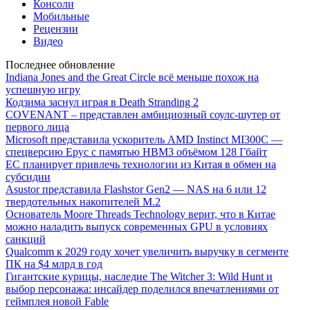
Консоли
Мобильные
Рецензии
Видео
Последнее обновление
Indiana Jones and the Great Circle всё меньше похож на
успешную игру
Кодзима заснул играя в Death Stranding 2
COVENANT – представлен амбициозный соулс-шутер от
первого лица
Microsoft представила ускоритель AMD Instinct MI300C —
спецверсию Epyc с памятью HBM3 объёмом 128 Гбайт
ЕС планирует привлечь технологии из Китая в обмен на
субсидии
Asustor представила Flashstor Gen2 — NAS на 6 или 12
твердотельных накопителей M.2
Основатель Moore Threads Technology верит, что в Китае
можно наладить выпуск современных GPU в условиях
санкций
Qualcomm к 2029 году хочет увеличить выручку в сегменте
ПК на $4 млрд в год
Гигантские курицы, наследие The Witcher 3: Wild Hunt и
выбор персонажа: инсайдер поделился впечатлениями от
геймплея новой Fable