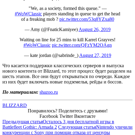
"We, as a society, formed this queue." —
#WoWClassic
players standing in queue to get the head
of a freaking mob ?
pic.twitter.com/53q8YZxa80
— Amy (@FnaticKamiyee)
August 26, 2019
Waiting on line for 25 mins to kill Karrel Grayves!
#WoWClassic
pic.twitter.com/QFzYM2OAgn
— kate jordan (@sabrinde_)
August 27, 2019
Что касается поддержки классических серверов и выпуска
нового контента от Blizzard, то этот процесс будет разделен на
шесть этапов. Все они будут открываться по очереди. Каждое
из них будет включать новые подземелья, рейды и боссов.
По материалам:
shazoo.ru
BLIZZARD
Понравилось? Поделитесь с друзьями!
Facebook
Twitter
Вконтакте
Предыдущая статья
Осталось 3 дня бесплатной игры в
Battlefleet Gothic: Armada 2
Следующая статья
Nintendo уличили
конкуренции с Sony при помощи отказа от цензуры