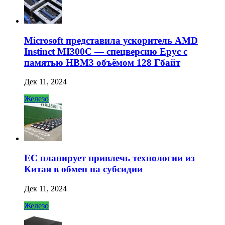
Microsoft представила ускоритель AMD
Instinct MI300C — спецверсию Epyc с
памятью HBM3 объёмом 128 Гбайт
Дек 11, 2024
Железо
ЕС планирует привлечь технологии из
Китая в обмен на субсидии
Дек 11, 2024
Железо