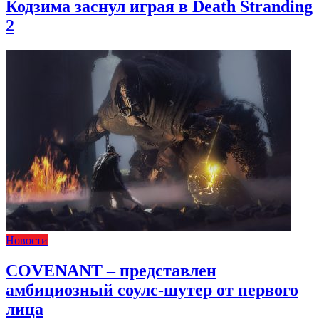
Кодзима заснул играя в Death Stranding
2
Новости
COVENANT – представлен
амбициозный соулс-шутер от первого
лица