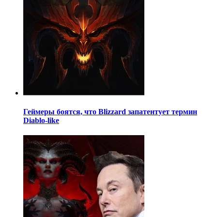
Геймеры боятся, что Blizzard запатентует термин
Diablo-like