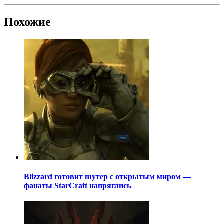
Похожие
Blizzard готовит шутер с открытым миром —
фанаты StarCraft напряглись