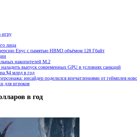
ю игру
го лица
ецверсию Epyc с памятью HBM3 объёмом 128 Гбайт
дии
тельных накопителей M.2
но наладить выпуск современных GPU в условиях санкций
на $4 млрд в год
 персонажа: инсайдер поделился впечатлениями от геймплея ново
ки для игроков
олларов в год