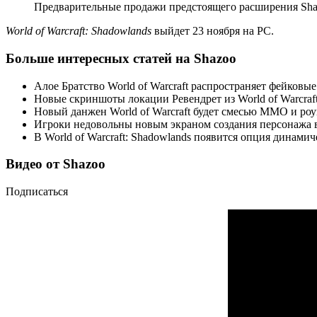
Предварительные продажи предстоящего расширения Shad
World of Warcraft: Shadowlands
выйдет 23 ноября на PC.
Больше интересных статей на Shazoo
Алое Братство World of Warcraft распространяет фейковые
Новые скриншоты локации Ревендрет из World of Warcraft
Новый данжен World of Warcraft будет смесью MMO и роуг
Игроки недовольны новым экраном создания персонажа в з
В World of Warcraft: Shadowlands появится опция динам
Видео от Shazoo
Подписаться