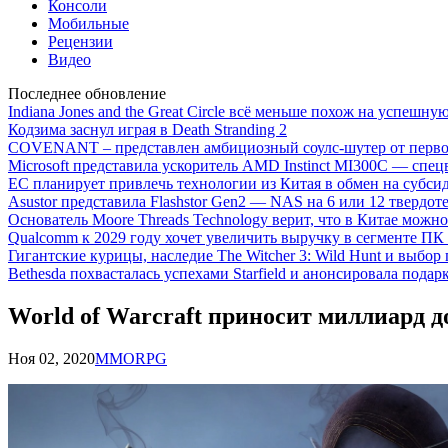
Консоли
Мобильные
Рецензии
Видео
Последнее обновление
Indiana Jones and the Great Circle всё меньше похож на успешну
Кодзима заснул играя в Death Stranding 2
COVENANT – представлен амбициозный соулс-шутер от перво
Microsoft представила ускоритель AMD Instinct MI300C — сп
ЕС планирует привлечь технологии из Китая в обмен на субси
Asustor представила Flashstor Gen2 — NAS на 6 или 12 твердо
Основатель Moore Threads Technology верит, что в Китае мож
Qualcomm к 2029 году хочет увеличить выручку в сегменте ПК 
Гигантские курицы, наследие The Witcher 3: Wild Hunt и выбор
Bethesda похвасталась успехами Starfield и анонсировала подар
World of Warcraft приносит миллиард д
Ноя 02, 2020
MMORPG