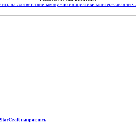
 игр на соответствие закону «по инициативе заинтересованных
tarCraft напряглись