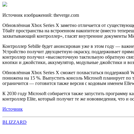
Источник изображений: theverge.com
Обновлённая Xbox Series X заметно отличается от существую
Тбайт пространства на встроенном накопителе (вместо тепереш
захватывающий контроллер», гласят внутренние документы Mic
Контроллер Sebille будет анонсирован уже в этом году — важ
Устройство получит двухцветную окраску, поддерживает прямое 
контроллер получил «высокоточную тактильную обратную связь
кнопки и джойстики, аккумулятор, модульные джойстики и возм
Обновлённая Xbox Series X сможет похвастаться поддержкой W
понижена на 15 %. Выпустить консоль Microsoft планирует по 
ограничится — готовится также версия с кодовым именем Ellewo
К 2030 году Microsoft собирается также запустить программу 
контроллер Elite, который получит те же нововведения, что и о
Источник
BLIZZARD