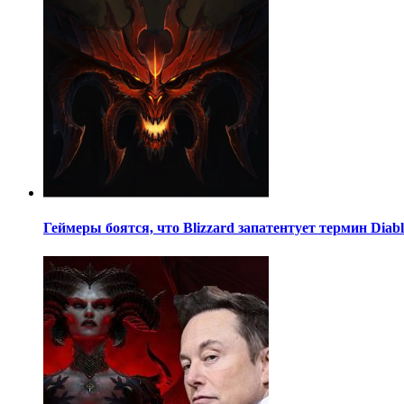
Геймеры боятся, что Blizzard запатентует термин Diablo