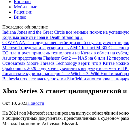
Консоли
Мобильные
Рецензии
Видео
Последнее обновление
Indiana Jones and the Great Circle всё меньше похож на успешну
Кодзима заснул играя в Death Stranding 2
COVENANT – представлен амбициозный соулс-шутер от перво
Microsoft представила ускоритель AMD Instinct MI300C — сп
ЕС планирует привлечь технологии из Китая в обмен на субси
Asustor представила Flashstor Gen2 — NAS на 6 или 12 твердо
Основатель Moore Threads Technology верит, что в Китае мож
Qualcomm к 2029 году хочет увеличить выручку в сегменте ПК 
Гигантские курицы, наследие The Witcher 3: Wild Hunt и выбор
Bethesda похвасталась успехами Starfield и анонсировала подар
Xbox Series X станет цилиндрической и
Окт 10, 2023
Новости
На 2024 год Microsoft запланировала выпуск обновлённой кон
в общедоступных документах, представленных в судебном разб
Microsoft компании Activision Blizzard.