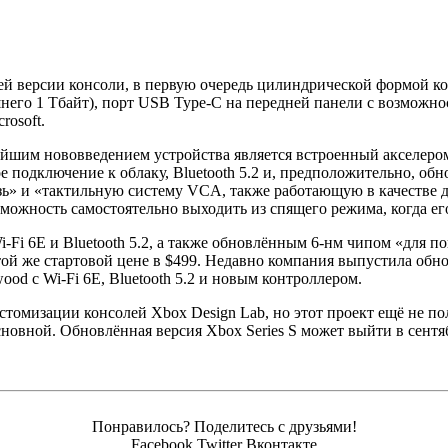
щей
версии консоли, в первую очередь цилиндрической формой ко
него 1 Тбайт), порт USB Type-C на передней панели с возможно
rosoft.
нейшим нововведением устройства является встроенный акселер
подключение к облаку, Bluetooth 5.2 и, предположительно, обно
» и «тактильную систему VCA, также работающую в качестве дин
ожность самостоятельно выходить из спящего режима, когда его
i-Fi 6E и Bluetooth 5.2, а также обновлённым 6-нм чипом «для
той же стартовой цене в $499. Недавно компания выпустила обно
od с Wi-Fi 6E, Bluetooth 5.2 и новым контроллером.
кастомизации консолей Xbox Design Lab, но этот проект ещё не 
сновной. Обновлённая версия Xbox Series S может выйти в сентяб
Понравилось? Поделитесь с друзьями!
Facebook
Twitter
Вконтакте