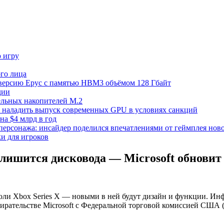
ю игру
го лица
ецверсию Epyc с памятью HBM3 объёмом 128 Гбайт
дии
тельных накопителей M.2
но наладить выпуск современных GPU в условиях санкций
на $4 млрд в год
 персонажа: инсайдер поделился впечатлениями от геймплея ново
ки для игроков
 лишится дисковода — Microsoft обновит 
соли Xbox Series X — новыми в ней будут дизайн и функции. Ин
ирательстве Microsoft с Федеральной торговой комиссией США 