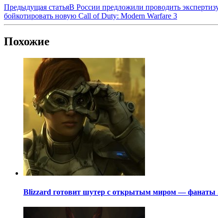
Предыдущая статья
В России предложили проводить экспертизу
бойкотировать новую Call of Duty: Modern Warfare 3
Похожие
Blizzard готовит шутер с открытым миром — фанаты S