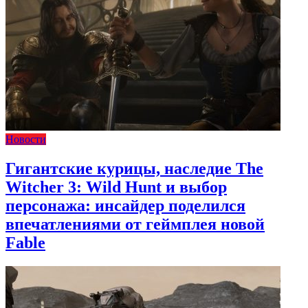
Новости
Гигантские курицы, наследие The
Witcher 3: Wild Hunt и выбор
персонажа: инсайдер поделился
впечатлениями от геймплея новой
Fable