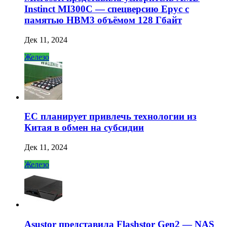
Instinct MI300C — спецверсию Epyc с
памятью HBM3 объёмом 128 Гбайт
Дек 11, 2024
Железо
ЕС планирует привлечь технологии из
Китая в обмен на субсидии
Дек 11, 2024
Железо
Asustor представила Flashstor Gen2 — NAS