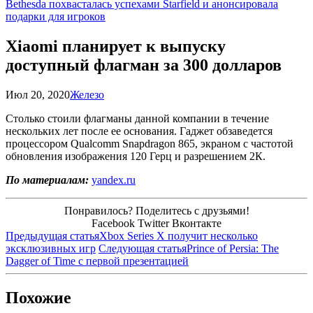
Bethesda похвасталась успехами Starfield и анонсировала
подарки для игроков
Xiaomi планирует к выпуску
доступный флагман за 300 долларов
Июл 20, 2020
Железо
Столько стоили флагманы данной компании в течение
нескольких лет после ее основания. Гаджет обзаведется
процессором Qualcomm Snapdragon 865, экраном с частотой
обновления изображения 120 Герц и разрешением 2К.
По материалам:
yandex.ru
Понравилось? Поделитесь с друзьями!
Facebook
Twitter
Вконтакте
Предыдущая статья
Xbox Series X получит несколько
эксклюзивных игр
Следующая статья
Prince of Persia: The
Dagger of Time с первой презентацией
Похожие