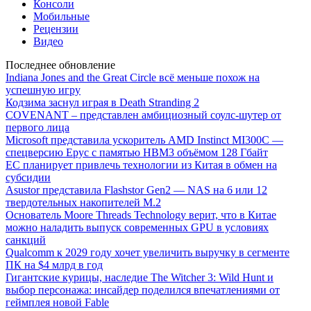
Консоли
Мобильные
Рецензии
Видео
Последнее обновление
Indiana Jones and the Great Circle всё меньше похож на
успешную игру
Кодзима заснул играя в Death Stranding 2
COVENANT – представлен амбициозный соулс-шутер от
первого лица
Microsoft представила ускоритель AMD Instinct MI300C —
спецверсию Epyc с памятью HBM3 объёмом 128 Гбайт
ЕС планирует привлечь технологии из Китая в обмен на
субсидии
Asustor представила Flashstor Gen2 — NAS на 6 или 12
твердотельных накопителей M.2
Основатель Moore Threads Technology верит, что в Китае
можно наладить выпуск современных GPU в условиях
санкций
Qualcomm к 2029 году хочет увеличить выручку в сегменте
ПК на $4 млрд в год
Гигантские курицы, наследие The Witcher 3: Wild Hunt и
выбор персонажа: инсайдер поделился впечатлениями от
геймплея новой Fable