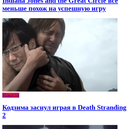
Indiana Jones and the Great Circle всё
меньше похож на успешную игру
Новости
Кодзима заснул играя в Death Stranding
2