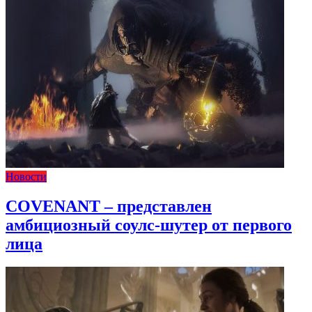
Новости
COVENANT – представлен
амбициозный соулс-шутер от первого
лица