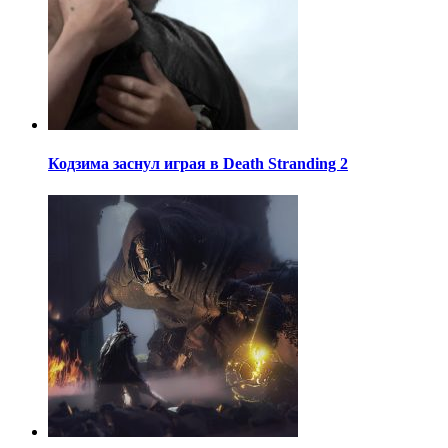
Кодзима заснул играя в Death Stranding 2