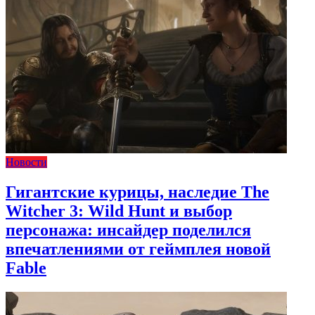
Новости
Гигантские курицы, наследие The
Witcher 3: Wild Hunt и выбор
персонажа: инсайдер поделился
впечатлениями от геймплея новой
Fable