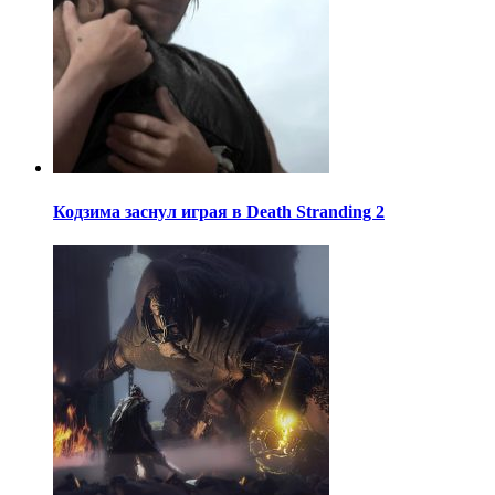
Кодзима заснул играя в Death Stranding 2