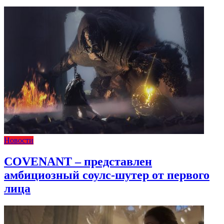
Новости
COVENANT – представлен
амбициозный соулс-шутер от первого
лица