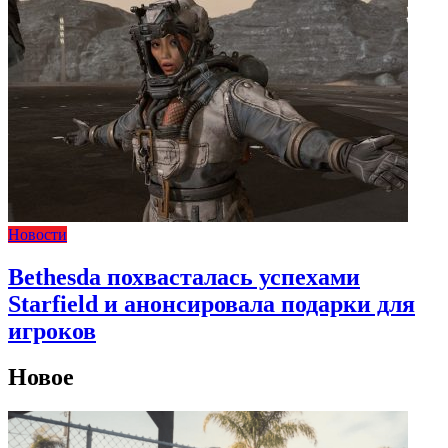
Новости
Bethesda похвасталась успехами
Starfield и анонсировала подарки для
игроков
Новое