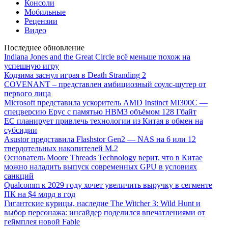
Консоли
Мобильные
Рецензии
Видео
Последнее обновление
Indiana Jones and the Great Circle всё меньше похож на
успешную игру
Кодзима заснул играя в Death Stranding 2
COVENANT – представлен амбициозный соулс-шутер от
первого лица
Microsoft представила ускоритель AMD Instinct MI300C —
спецверсию Epyc с памятью HBM3 объёмом 128 Гбайт
ЕС планирует привлечь технологии из Китая в обмен на
субсидии
Asustor представила Flashstor Gen2 — NAS на 6 или 12
твердотельных накопителей M.2
Основатель Moore Threads Technology верит, что в Китае
можно наладить выпуск современных GPU в условиях
санкций
Qualcomm к 2029 году хочет увеличить выручку в сегменте
ПК на $4 млрд в год
Гигантские курицы, наследие The Witcher 3: Wild Hunt и
выбор персонажа: инсайдер поделился впечатлениями от
геймплея новой Fable