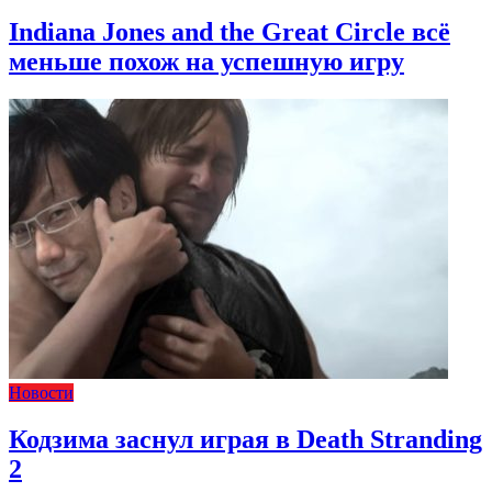
Indiana Jones and the Great Circle всё
меньше похож на успешную игру
Новости
Кодзима заснул играя в Death Stranding
2