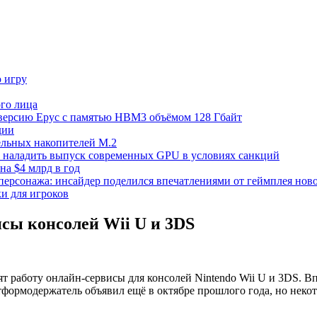
ю игру
го лица
ецверсию Epyc с памятью HBM3 объёмом 128 Гбайт
дии
тельных накопителей M.2
но наладить выпуск современных GPU в условиях санкций
на $4 млрд в год
 персонажа: инсайдер поделился впечатлениями от геймплея ново
ки для игроков
исы консолей Wii U и 3DS
тят работу онлайн-сервисы для консолей Nintendo Wii U и 3DS. В
тформодержатель объявил ещё в октябре прошлого года, но нек