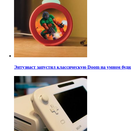
Энтузиаст запустил классическую Doom на умном буди