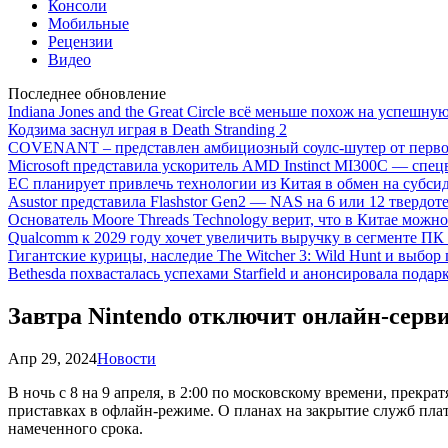
Консоли
Мобильные
Рецензии
Видео
Последнее обновление
Indiana Jones and the Great Circle всё меньше похож на успешну
Кодзима заснул играя в Death Stranding 2
COVENANT – представлен амбициозный соулс-шутер от перво
Microsoft представила ускоритель AMD Instinct MI300C — сп
ЕС планирует привлечь технологии из Китая в обмен на субси
Asustor представила Flashstor Gen2 — NAS на 6 или 12 твердо
Основатель Moore Threads Technology верит, что в Китае мож
Qualcomm к 2029 году хочет увеличить выручку в сегменте ПК 
Гигантские курицы, наследие The Witcher 3: Wild Hunt и выбор
Bethesda похвасталась успехами Starfield и анонсировала подар
Завтра Nintendo отключит онлайн-серв
Апр 29, 2024
Новости
В ночь с 8 на 9 апреля, в 2:00 по московскому времени, прекра
приставках в офлайн-режиме. О планах на закрытие служб пла
намеченного срока.