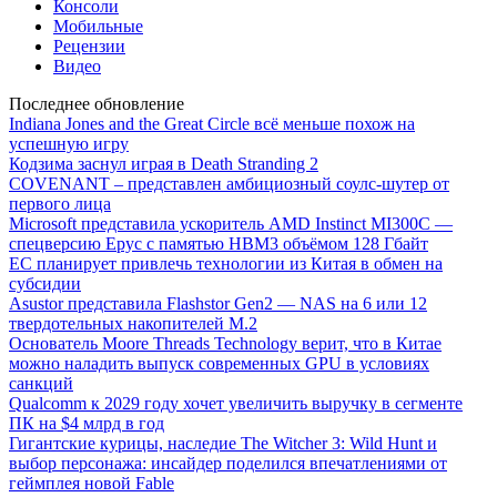
Консоли
Мобильные
Рецензии
Видео
Последнее обновление
Indiana Jones and the Great Circle всё меньше похож на
успешную игру
Кодзима заснул играя в Death Stranding 2
COVENANT – представлен амбициозный соулс-шутер от
первого лица
Microsoft представила ускоритель AMD Instinct MI300C —
спецверсию Epyc с памятью HBM3 объёмом 128 Гбайт
ЕС планирует привлечь технологии из Китая в обмен на
субсидии
Asustor представила Flashstor Gen2 — NAS на 6 или 12
твердотельных накопителей M.2
Основатель Moore Threads Technology верит, что в Китае
можно наладить выпуск современных GPU в условиях
санкций
Qualcomm к 2029 году хочет увеличить выручку в сегменте
ПК на $4 млрд в год
Гигантские курицы, наследие The Witcher 3: Wild Hunt и
выбор персонажа: инсайдер поделился впечатлениями от
геймплея новой Fable