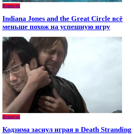
Новости
Indiana Jones and the Great Circle всё
меньше похож на успешную игру
Новости
Кодзима заснул играя в Death Stranding