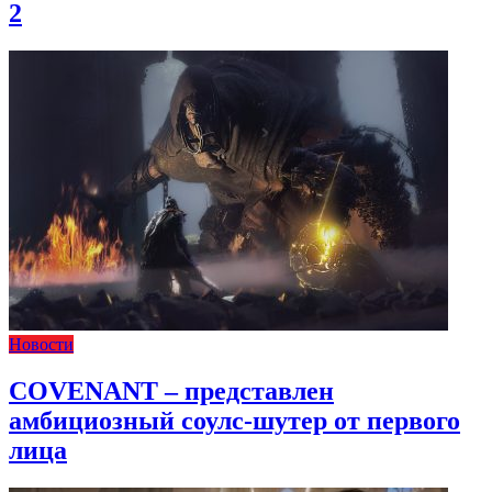
2
Новости
COVENANT – представлен
амбициозный соулс-шутер от первого
лица