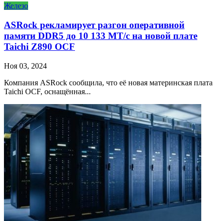
Железо
ASRock рекламирует разгон оперативной
памяти DDR5 до 10 133 МТ/с на новой плате
Taichi Z890 OCF
Ноя 03, 2024
Компания ASRock сообщила, что её новая материнская плата
Taichi OCF, оснащённая...