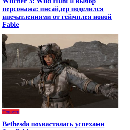
Witcher 3: Wild Hunt и выбор
персонажа: инсайдер поделился
впечатлениями от геймплея новой
Fable
Новости
Bethesda похвасталась успехами