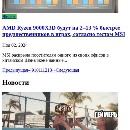
Железо
AMD Ryzen 9000X3D будут на 2–13 % быстрее
предшественников в играх, согласно тестам MSI
Ноя 02, 2024
MSI раскрыла посетителям одного из своих офисов в
китайском Шэньчжэне данные...
Предыдущая
«
‹
9
10
11
12
13
›
»
Следующая
Новости