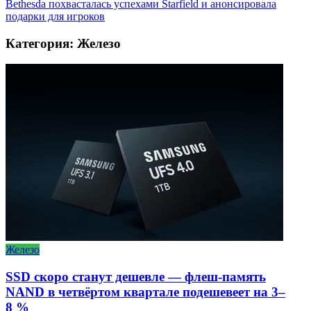
Bethesda похвасталась успехами Starfield и анонсировала
подарки для игроков
Категория: Железо
Железо
SSD скоро станут дешевле — флеш-память
NAND в четвёртом квартале подешевеет на 3–
8 %