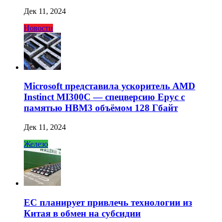
Дек 11, 2024
Новости
Microsoft представила ускоритель AMD
Instinct MI300C — спецверсию Epyc с
памятью HBM3 объёмом 128 Гбайт
Дек 11, 2024
Железо
ЕС планирует привлечь технологии из
Китая в обмен на субсидии