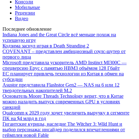
Консоли
Мобильные
Рецензии
Видео
Последнее обновление
Indiana Jones and the Great Circle всё меньше похож на
успешную игру
Кодзима заснул играя в Death Stranding 2
COVENANT – представлен амбициозный соулс-шутер от
первого лица
Microsoft представила ускоритель AMD Instinct MI300C —
спецверсию Epyc с памятью HBM3 объёмом 128 Гбайт
ЕС планирует привлечь технологии из Китая в обмен на
субсидии
Asustor представила Flashstor Gen2 — NAS на 6 или 12
твердотельных накопителей M.2
Основатель Moore Threads Technology верит, что в Китае
можно наладить выпуск современных GPU в условиях
санкций
Qualcomm к 2029 году хочет увеличить выручку в сегменте
ПК на $4 млрд в год
Гигантские курицы, наследие The Witcher 3: Wild Hunt и
выбор персонажа: инсайдер поделился впечатлениями от
геймплея новой Fable