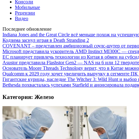
Консоли
Мобильные
Рецензии
Видео
Последнее обновление
Indiana Jones and the Great Circle всё меньше похож на успешну
Кодзима заснул играя в Death Stranding 2
COVENANT – представлен амбициозный соулс-шутер от перво
Microsoft представила ускоритель AMD Instinct MI300C — сп
ЕС планирует привлечь технологии из Китая в обмен на субси
Asustor представила Flashstor Gen2 — NAS на 6 или 12 твердо
Основатель Moore Threads Technology верит, что в Китае мож
Qualcomm к 2029 году хочет увеличить выручку в сегменте ПК 
Гигантские курицы, наследие The Witcher 3: Wild Hunt и выбор
Bethesda похвасталась успехами Starfield и анонсировала подар
Категория: Железо