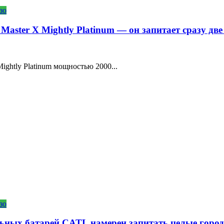
зо
Master X Mightly Platinum — он запитает сразу дв
ightly Platinum мощностью 2000...
зо
ьных батарей CATL намерен запитать целые горо