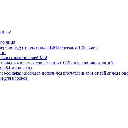
ю игру
го лица
ецверсию Epyc с памятью HBM3 объёмом 128 Гбайт
дии
тельных накопителей M.2
но наладить выпуск современных GPU в условиях санкций
на $4 млрд в год
 персонажа: инсайдер поделился впечатлениями от геймплея ново
ки для игроков