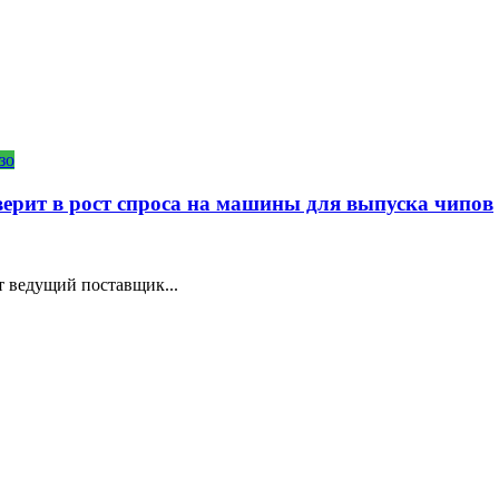
зо
ерит в рост спроса на машины для выпуска чипов
т ведущий поставщик...