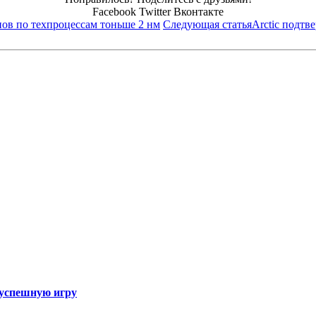
Facebook
Twitter
Вконтакте
пов по техпроцессам тоньше 2 нм
Следующая статья
Arctic подтв
а успешную игру