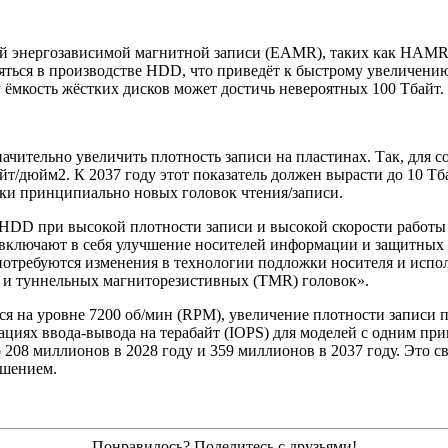
ий энергозависимой магнитной записи (EAMR), таких как HAMR
яться в производстве HDD, что приведёт к быстрому увеличен
оду ёмкость жёстких дисков может достичь невероятных 100 Тбайт.
ачительно увеличить плотность записи на пластинах. Так, для с
айт/дюйм2. К 2037 году этот показатель должен вырасти до 10 Т
тки принципиально новых головок чтения/записи.
 HDD при высокой плотности записи и высокой скорости работ
 включают в себя улучшение носителей информации и защитных п
потребуются изменения в технологии подложки носителя и испо
и туннельных магниторезистивных (TMR) головок».
ся на уровне 7200 об/мин (RPM), увеличение плотности записи 
циях ввода-вывода на терабайт (IOPS) для моделей с одним прив
 208 миллионов в 2028 году и 359 миллионов в 2037 году. Это с
ешением.
Понравилось? Поделитесь с друзьями!