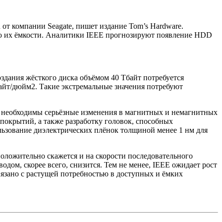
 от компании Seagate, пишет
издание Tom’s Hardware.
ию их ёмкости. Аналитики IEEE прогнозируют появление HDD
оздания жёсткого диска объёмом 40 Тбайт потребуется
байт/дюйм2. Такие экстремальные значения потребуют
ы необходимы серьёзные изменения в магнитных и немагнитных
окрытий, а также разработку головок, способных
льзование диэлектрических плёнок толщиной менее 1 нм для
положительно скажется и на скорости последовательного
одом, скорее всего, снизится. Тем не менее, IEEE ожидает рост
вязано с растущей потребностью в доступных и ёмких