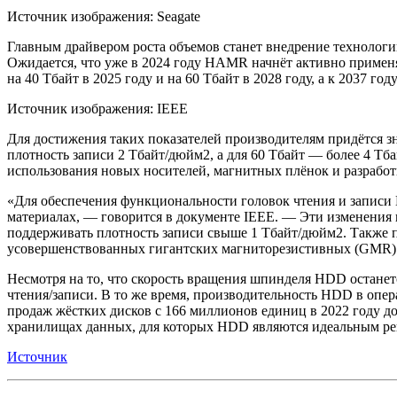
Источник изображения: Seagate
Главным драйвером роста объемов станет внедрение технолог
Ожидается, что уже в 2024 году HAMR начнёт активно примен
на 40 Тбайт в 2025 году и на 60 Тбайт в 2028 году, а к 2037 г
Источник изображения: IEEE
Для достижения таких показателей производителям придётся зн
плотность записи 2 Тбайт/дюйм2, а для 60 Тбайт — более 4 Тб
использования новых носителей, магнитных плёнок и разрабо
«Для обеспечения функциональности головок чтения и записи
материалах, — говорится в документе IEEE. — Эти изменения
поддерживать плотность записи свыше 1 Тбайт/дюйм2. Также 
усовершенствованных гигантских магниторезистивных (GMR) 
Несмотря на то, что скорость вращения шпинделя HDD останет
чтения/записи. В то же время, производительность HDD в опера
продаж жёстких дисков с 166 миллионов единиц в 2022 году до
хранилищах данных, для которых HDD являются идеальным р
Источник