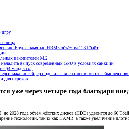
ю игру
го лица
ецверсию Epyc с памятью HBM3 объёмом 128 Гбайт
дии
тельных накопителей M.2
но наладить выпуск современных GPU в условиях санкций
на $4 млрд в год
 персонажа: инсайдер поделился впечатлениями от геймплея ново
ки для игроков
тся уже через четыре года благодаря в
 до 2028 года объём жёстких дисков (HDD) удвоится до 60 Тбай
едрение технологий, таких как HAMR, а также увеличение плотно