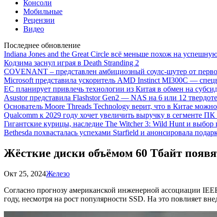
Консоли
Мобильные
Рецензии
Видео
Последнее обновление
Indiana Jones and the Great Circle всё меньше похож на успешну
Кодзима заснул играя в Death Stranding 2
COVENANT – представлен амбициозный соулс-шутер от перво
Microsoft представила ускоритель AMD Instinct MI300C — сп
ЕС планирует привлечь технологии из Китая в обмен на субси
Asustor представила Flashstor Gen2 — NAS на 6 или 12 твердо
Основатель Moore Threads Technology верит, что в Китае мож
Qualcomm к 2029 году хочет увеличить выручку в сегменте ПК 
Гигантские курицы, наследие The Witcher 3: Wild Hunt и выбор
Bethesda похвасталась успехами Starfield и анонсировала подар
Жёсткие диски объёмом 60 Тбайт появя
Окт 25, 2024
Железо
Согласно прогнозу американской инженерной ассоциации IEEE,
году, несмотря на рост популярности SSD. На это повлияет вн