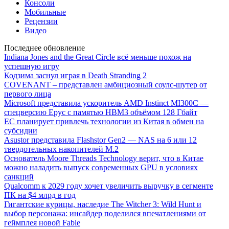
Консоли
Мобильные
Рецензии
Видео
Последнее обновление
Indiana Jones and the Great Circle всё меньше похож на
успешную игру
Кодзима заснул играя в Death Stranding 2
COVENANT – представлен амбициозный соулс-шутер от
первого лица
Microsoft представила ускоритель AMD Instinct MI300C —
спецверсию Epyc с памятью HBM3 объёмом 128 Гбайт
ЕС планирует привлечь технологии из Китая в обмен на
субсидии
Asustor представила Flashstor Gen2 — NAS на 6 или 12
твердотельных накопителей M.2
Основатель Moore Threads Technology верит, что в Китае
можно наладить выпуск современных GPU в условиях
санкций
Qualcomm к 2029 году хочет увеличить выручку в сегменте
ПК на $4 млрд в год
Гигантские курицы, наследие The Witcher 3: Wild Hunt и
выбор персонажа: инсайдер поделился впечатлениями от
геймплея новой Fable