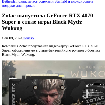
Bethesda похвасталась успехами Starfield и анонсировала
подарки для игроков
Zotac выпустила GeForce RTX 4070
Super в стиле игры Black Myth:
Wukong
Сен 09, 2024
Железо
Компания Zotac представила видеокарту GeForce RTX 4070
Super, оформленную в стиле фэнтезийного ролевого боевика
Black Myth: Wukong.