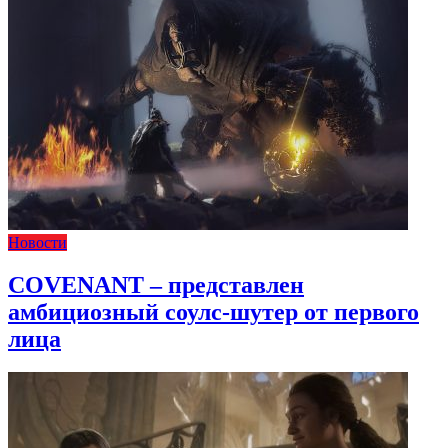
Новости
COVENANT – представлен
амбициозный соулс-шутер от первого
лица