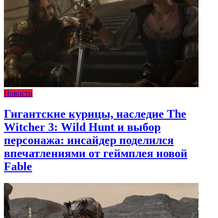
Новости
Гигантские курицы, наследие The
Witcher 3: Wild Hunt и выбор
персонажа: инсайдер поделился
впечатлениями от геймплея новой
Fable