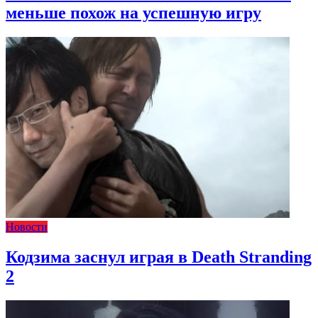
меньше похож на успешную игру
Новости
Кодзима заснул играя в Death Stranding
2