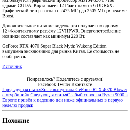
используется графический процессор AD104-350 с 7168
ядрами CUDA. Карта имеет 12 Гбайт памяти GDDR6X.
Графический чип разогнан с 2475 МГц до 2505 МГц в режиме
Boost.
Дополнительное питание видеокарта получает по одному
12+4-контактному разъёму 12VHPWR. Энергопотребление
новинки составляет как минимум 220 Вт.
GeForce RTX 4070 Super Black Myth: Wukong Edition
выпущена эксклюзивно для рынка Китая. Её стоимость не
сообщается.
Источник
Понравилось? Поделитесь с друзьями!
Facebook
Twitter
Вконтакте
Предыдущая статья
Zotac выпустила GeForce RTX 4070 Blower
с «турбиной»
Следующая статья
Слабый спрос на Ryzen 9000 в
Европе привёл к падению цен ниже официальных в первую
неделю продаж
Похожие