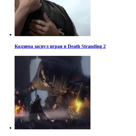
Кодзима заснул играя в Death Stranding 2