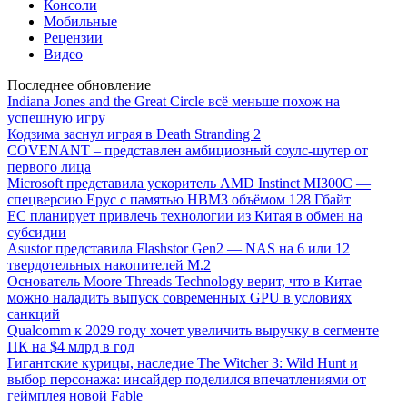
Консоли
Мобильные
Рецензии
Видео
Последнее обновление
Indiana Jones and the Great Circle всё меньше похож на
успешную игру
Кодзима заснул играя в Death Stranding 2
COVENANT – представлен амбициозный соулс-шутер от
первого лица
Microsoft представила ускоритель AMD Instinct MI300C —
спецверсию Epyc с памятью HBM3 объёмом 128 Гбайт
ЕС планирует привлечь технологии из Китая в обмен на
субсидии
Asustor представила Flashstor Gen2 — NAS на 6 или 12
твердотельных накопителей M.2
Основатель Moore Threads Technology верит, что в Китае
можно наладить выпуск современных GPU в условиях
санкций
Qualcomm к 2029 году хочет увеличить выручку в сегменте
ПК на $4 млрд в год
Гигантские курицы, наследие The Witcher 3: Wild Hunt и
выбор персонажа: инсайдер поделился впечатлениями от
геймплея новой Fable