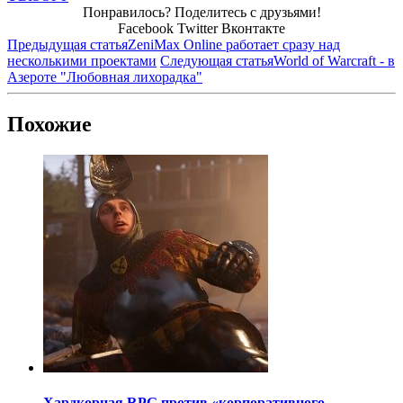
Понравилось? Поделитесь с друзьями!
Facebook
Twitter
Вконтакте
Предыдущая статья
ZeniMax Online работает сразу над
несколькими проектами
Следующая статья
World of Warcraft - в
Азероте "Любовная лихорадка"
Похожие
Хардкорная RPG против «корпоративного