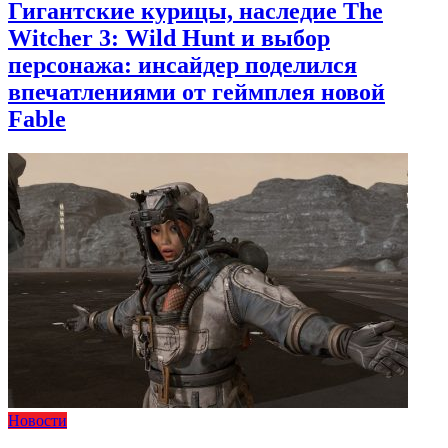
Гигантские курицы, наследие The
Witcher 3: Wild Hunt и выбор
персонажа: инсайдер поделился
впечатлениями от геймплея новой
Fable
Новости