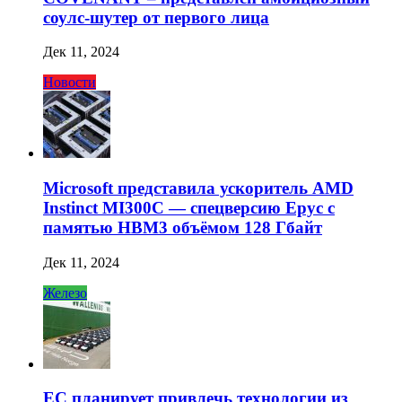
соулс-шутер от первого лица
Дек 11, 2024
Новости
Microsoft представила ускоритель AMD
Instinct MI300C — спецверсию Epyc с
памятью HBM3 объёмом 128 Гбайт
Дек 11, 2024
Железо
ЕС планирует привлечь технологии из