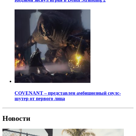
COVENANT – представлен амбициозный соулс-
шутер от первого лица
Новости