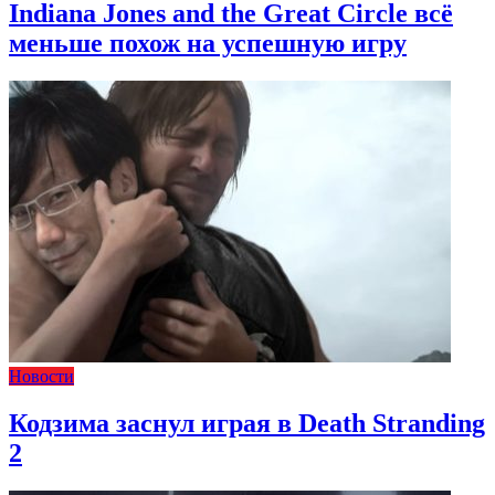
Indiana Jones and the Great Circle всё
меньше похож на успешную игру
Новости
Кодзима заснул играя в Death Stranding
2