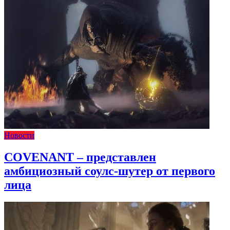
Новости
COVENANT – представлен
амбициозный соулс-шутер от первого
лица