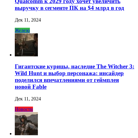
Qualcomm к 2029 году хочет увеличить
выручку в сегменте ПК на $4 млрд в год
Дек 11, 2024
Железо
Гигантские курицы, наследие The Witcher 3:
Wild Hunt и выбор персонажа: инсайдер
поделился впечатлениями от геймплея
новой Fable
Дек 11, 2024
Новости