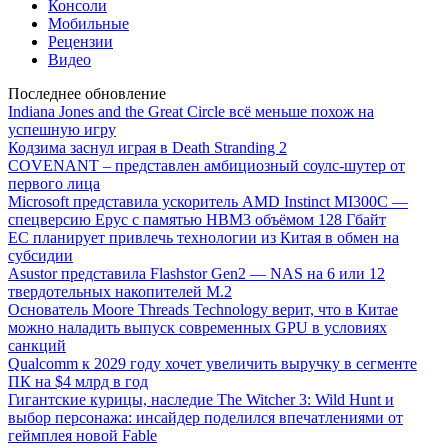
Консоли
Мобильные
Рецензии
Видео
Последнее обновление
Indiana Jones and the Great Circle всё меньше похож на
успешную игру
Кодзима заснул играя в Death Stranding 2
COVENANT – представлен амбициозный соулс-шутер от
первого лица
Microsoft представила ускоритель AMD Instinct MI300C —
спецверсию Epyc с памятью HBM3 объёмом 128 Гбайт
ЕС планирует привлечь технологии из Китая в обмен на
субсидии
Asustor представила Flashstor Gen2 — NAS на 6 или 12
твердотельных накопителей M.2
Основатель Moore Threads Technology верит, что в Китае
можно наладить выпуск современных GPU в условиях
санкций
Qualcomm к 2029 году хочет увеличить выручку в сегменте
ПК на $4 млрд в год
Гигантские курицы, наследие The Witcher 3: Wild Hunt и
выбор персонажа: инсайдер поделился впечатлениями от
геймплея новой Fable