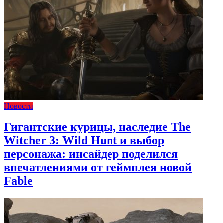
Новости
Гигантские курицы, наследие The
Witcher 3: Wild Hunt и выбор
персонажа: инсайдер поделился
впечатлениями от геймплея новой
Fable