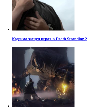
Кодзима заснул играя в Death Stranding 2