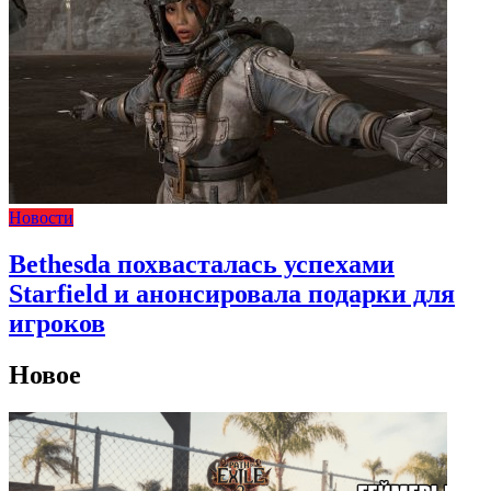
Новости
Bethesda похвасталась успехами
Starfield и анонсировала подарки для
игроков
Новое