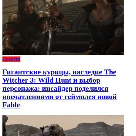
Новости
Гигантские курицы, наследие The
Witcher 3: Wild Hunt и выбор
персонажа: инсайдер поделился
впечатлениями от геймплея новой
Fable