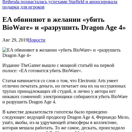
Bethesda похвасталась успехами Starfield и анонсировала
подарки для игроков
EA обвиняют в желании «убить
BioWare» и «разрушить Dragon Age 4»
Авг 29, 2019
Новости
Издание TheGamer вышло с мощной статьёй на первой
полосе: «EA готовится убить BioWare».
Статья начинается со слов о том, что Electronic Arts умеет
отлично печатать деньги, но печатает она их на иссушенных
трупах принадлежащих ей студий, и лично у автора нет
никаких сомнений: электронщики собираются убить BioWare
и разрушить Dragon Age 4.
В качестве доказательств гипотезы было приведено
следующее: ведущий продюсер Dragon Age 4, Фернандо Мело,
ушёл, якобы, из-за удручающей атмосферы в коллективе,
которая мешала работать. То же самое, дескать, происходило