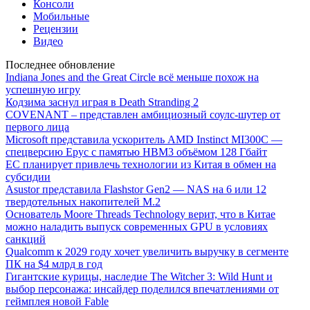
Консоли
Мобильные
Рецензии
Видео
Последнее обновление
Indiana Jones and the Great Circle всё меньше похож на
успешную игру
Кодзима заснул играя в Death Stranding 2
COVENANT – представлен амбициозный соулс-шутер от
первого лица
Microsoft представила ускоритель AMD Instinct MI300C —
спецверсию Epyc с памятью HBM3 объёмом 128 Гбайт
ЕС планирует привлечь технологии из Китая в обмен на
субсидии
Asustor представила Flashstor Gen2 — NAS на 6 или 12
твердотельных накопителей M.2
Основатель Moore Threads Technology верит, что в Китае
можно наладить выпуск современных GPU в условиях
санкций
Qualcomm к 2029 году хочет увеличить выручку в сегменте
ПК на $4 млрд в год
Гигантские курицы, наследие The Witcher 3: Wild Hunt и
выбор персонажа: инсайдер поделился впечатлениями от
геймплея новой Fable