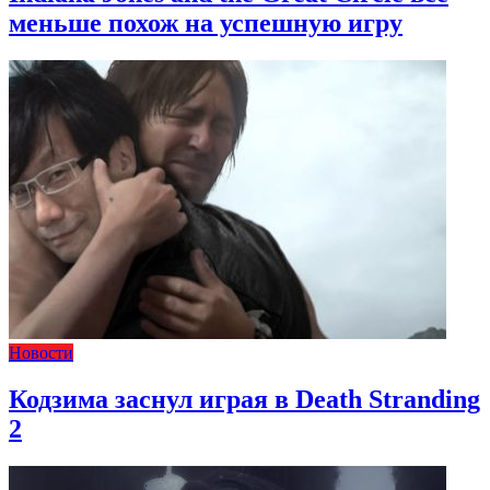
меньше похож на успешную игру
Новости
Кодзима заснул играя в Death Stranding
2