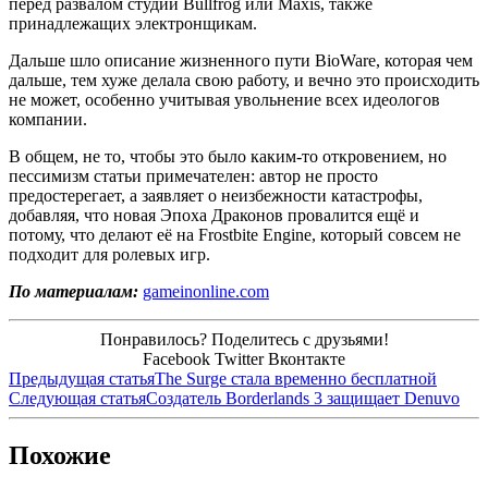
перед развалом студий Bullfrog или Maxis, также
принадлежащих электронщикам.
Дальше шло описание жизненного пути BioWare, которая чем
дальше, тем хуже делала свою работу, и вечно это происходить
не может, особенно учитывая увольнение всех идеологов
компании.
В общем, не то, чтобы это было каким-то откровением, но
пессимизм статьи примечателен: автор не просто
предостерегает, а заявляет о неизбежности катастрофы,
добавляя, что новая Эпоха Драконов провалится ещё и
потому, что делают её на Frostbite Engine, который совсем не
подходит для ролевых игр.
По материалам:
gameinonline.com
Понравилось? Поделитесь с друзьями!
Facebook
Twitter
Вконтакте
Предыдущая статья
The Surge стала временно бесплатной
Следующая статья
Создатель Borderlands 3 защищает Denuvo
Похожие