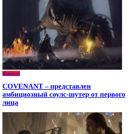
Новости
COVENANT – представлен
амбициозный соулс-шутер от первого
лица