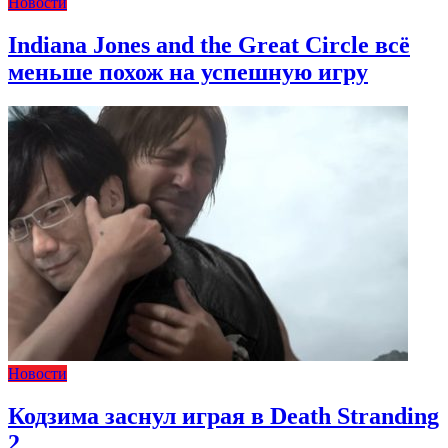
Новости
Indiana Jones and the Great Circle всё
меньше похож на успешную игру
Новости
Кодзима заснул играя в Death Stranding
2