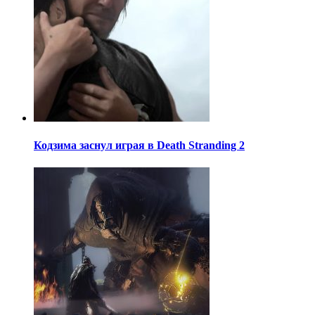
Кодзима заснул играя в Death Stranding 2