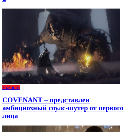
Новости
COVENANT – представлен
амбициозный соулс-шутер от первого
лица