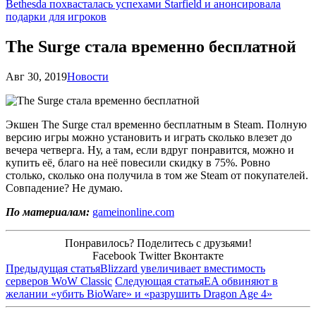
Bethesda похвасталась успехами Starfield и анонсировала
подарки для игроков
The Surge стала временно бесплатной
Авг 30, 2019
Новости
Экшен The Surge стал временно бесплатным в Steam. Полную
версию игры можно установить и играть сколько влезет до
вечера четверга. Ну, а там, если вдруг понравится, можно и
купить её, благо на неё повесили скидку в 75%. Ровно
столько, сколько она получила в том же Steam от покупателей.
Совпадение? Не думаю.
По материалам:
gameinonline.com
Понравилось? Поделитесь с друзьями!
Facebook
Twitter
Вконтакте
Предыдущая статья
Blizzard увеличивает вместимость
серверов WoW Classic
Следующая статья
EA обвиняют в
желании «убить BioWare» и «разрушить Dragon Age 4»