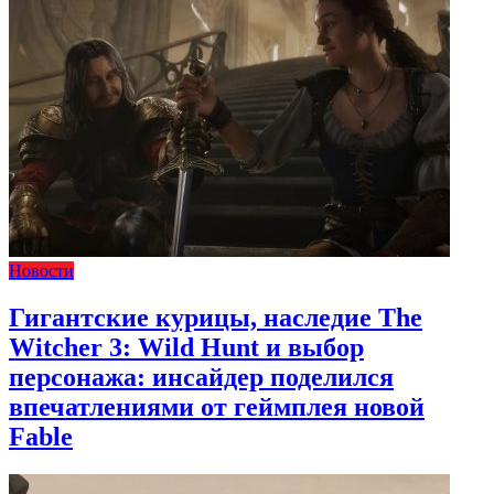
Новости
Гигантские курицы, наследие The
Witcher 3: Wild Hunt и выбор
персонажа: инсайдер поделился
впечатлениями от геймплея новой
Fable