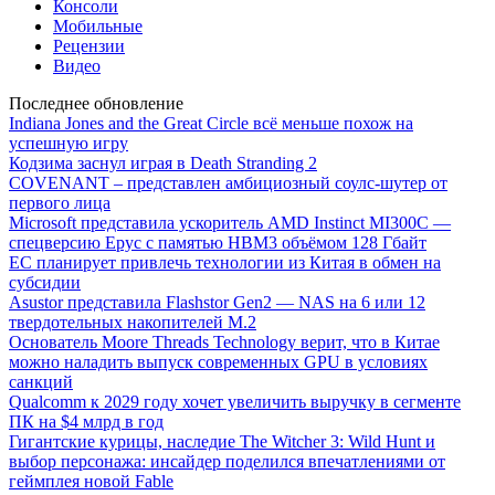
Консоли
Мобильные
Рецензии
Видео
Последнее обновление
Indiana Jones and the Great Circle всё меньше похож на
успешную игру
Кодзима заснул играя в Death Stranding 2
COVENANT – представлен амбициозный соулс-шутер от
первого лица
Microsoft представила ускоритель AMD Instinct MI300C —
спецверсию Epyc с памятью HBM3 объёмом 128 Гбайт
ЕС планирует привлечь технологии из Китая в обмен на
субсидии
Asustor представила Flashstor Gen2 — NAS на 6 или 12
твердотельных накопителей M.2
Основатель Moore Threads Technology верит, что в Китае
можно наладить выпуск современных GPU в условиях
санкций
Qualcomm к 2029 году хочет увеличить выручку в сегменте
ПК на $4 млрд в год
Гигантские курицы, наследие The Witcher 3: Wild Hunt и
выбор персонажа: инсайдер поделился впечатлениями от
геймплея новой Fable