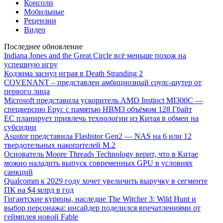
Консоли
Мобильные
Рецензии
Видео
Последнее обновление
Indiana Jones and the Great Circle всё меньше похож на
успешную игру
Кодзима заснул играя в Death Stranding 2
COVENANT – представлен амбициозный соулс-шутер от
первого лица
Microsoft представила ускоритель AMD Instinct MI300C —
спецверсию Epyc с памятью HBM3 объёмом 128 Гбайт
ЕС планирует привлечь технологии из Китая в обмен на
субсидии
Asustor представила Flashstor Gen2 — NAS на 6 или 12
твердотельных накопителей M.2
Основатель Moore Threads Technology верит, что в Китае
можно наладить выпуск современных GPU в условиях
санкций
Qualcomm к 2029 году хочет увеличить выручку в сегменте
ПК на $4 млрд в год
Гигантские курицы, наследие The Witcher 3: Wild Hunt и
выбор персонажа: инсайдер поделился впечатлениями от
геймплея новой Fable