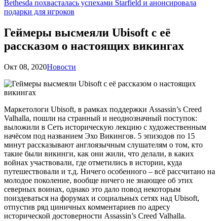
Bethesda похвасталась успехами Starfield и анонсировала
подарки для игроков
Геймеры высмеяли Ubisoft с её
рассказом о настоящих викингах
Окт 08, 2020
Новости
Маркетологи Ubisoft, в рамках поддержки Assassin’s Creed
Valhalla, пошли на странный и неоднозначный поступок:
выложили в Сеть историческую лекцию с художественным
начёсом под названием Эхо Викингов. 5 эпизодов по 15
минут рассказывают англоязычным слушателям о том, кто
такие были викинги, как они жили, что делали, в каких
войнах участвовали, где отметились в истории, куда
путешествовали и т.д. Ничего особенного – всё рассчитано на
молодое поколение, вообще ничего не знающее об этих
северных воинах, однако это дало повод некоторым
поиздеваться на форумах и социальных сетях над Ubisoft,
отпустив ряд циничных комментариев по адресу
исторической достоверности Assassin’s Creed Valhalla.