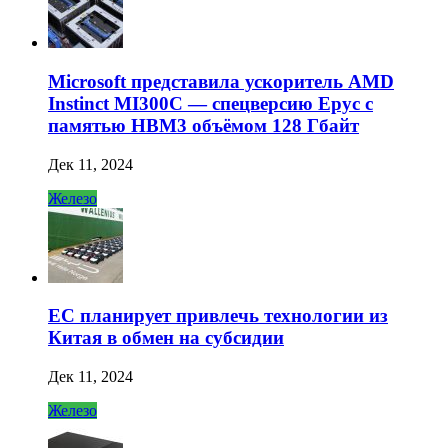
Microsoft представила ускоритель AMD
Instinct MI300C — спецверсию Epyc с
памятью HBM3 объёмом 128 Гбайт
Дек 11, 2024
Железо
ЕС планирует привлечь технологии из
Китая в обмен на субсидии
Дек 11, 2024
Железо