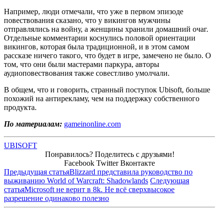
Например, люди отмечали, что уже в первом эпизоде
повествования сказано, что у викингов мужчины
отправлялись на войну, а женщины хранили домашний очаг.
Отдельные комментарии коснулись половой ориентации
викингов, которая была традиционной, и в этом самом
рассказе ничего такого, что будет в игре, замечено не было. О
том, что они были мастерами паркура, авторы
аудиоповествования также совестливо умолчали.
В общем, что и говорить, странный поступок Ubisoft, больше
похожий на антирекламу, чем на поддержку собственного
продукта.
По материалам:
gameinonline.com
UBISOFT
Понравилось? Поделитесь с друзьями!
Facebook
Twitter
Вконтакте
Предыдущая статья
Blizzard представила руководство по
выживанию World of Warcraft: Shadowlands
Следующая
статья
Microsoft не верит в 8k. Не всё сверхвысокое
разрешение одинаково полезно