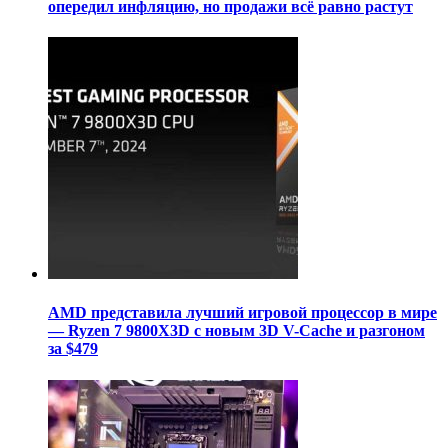
опередил инфляцию, но продажи всё равно растут
AMD представила лучший игровой процессор в мире
— Ryzen 7 9800X3D с новым 3D V-Cache и разгоном
за $479