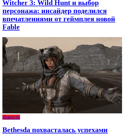
Witcher 3: Wild Hunt и выбор
персонажа: инсайдер поделился
впечатлениями от геймплея новой
Fable
Новости
Bethesda похвасталась успехами