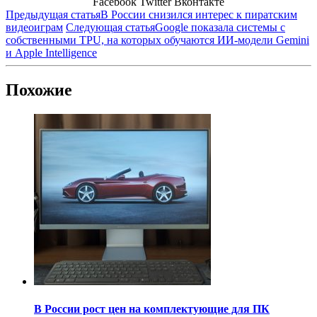
Facebook
Twitter
Вконтакте
Предыдущая статья
В России снизился интерес к пиратским
видеоиграм
Следующая статья
Google показала системы с
собственными TPU, на которых обучаются ИИ-модели Gemini
и Apple Intelligence
Похожие
В России рост цен на комплектующие для ПК