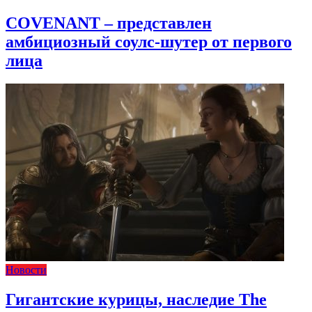
COVENANT – представлен
амбициозный соулс-шутер от первого
лица
Новости
Гигантские курицы, наследие The