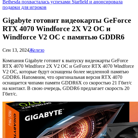
Bethesda похвасталась успехами Starfield и анонсировала
подарки для игроков
Gigabyte готовит видеокарты GeForce
RTX 4070 Windforce 2X V2 OC и
Windforce V2 OC с памятью GDDR6
Сен 13, 2024
Железо
Компания Gigabyte готовит к выпуску видеокарты GeForce
RTX 4070 Windforce 2X V2 OC и GeForce RTX 4070 Windforce
V2 OC, которые будут оснащены более медленной памятью
GDDR6. Напомним, что оригинальная версия RTX 4070
оснащается чипами памяти GDDR6X со скоростью 21 Гбит/с
на контакт. В свою очередь, GDDR6 предлагает скорость 20
Гбит/с.