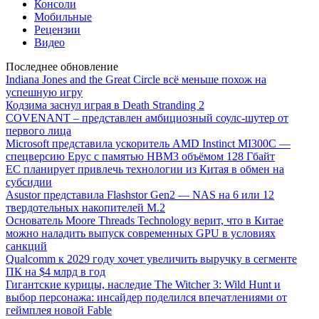
Консоли
Мобильные
Рецензии
Видео
Последнее обновление
Indiana Jones and the Great Circle всё меньше похож на
успешную игру
Кодзима заснул играя в Death Stranding 2
COVENANT – представлен амбициозный соулс-шутер от
первого лица
Microsoft представила ускоритель AMD Instinct MI300C —
спецверсию Epyc с памятью HBM3 объёмом 128 Гбайт
ЕС планирует привлечь технологии из Китая в обмен на
субсидии
Asustor представила Flashstor Gen2 — NAS на 6 или 12
твердотельных накопителей M.2
Основатель Moore Threads Technology верит, что в Китае
можно наладить выпуск современных GPU в условиях
санкций
Qualcomm к 2029 году хочет увеличить выручку в сегменте
ПК на $4 млрд в год
Гигантские курицы, наследие The Witcher 3: Wild Hunt и
выбор персонажа: инсайдер поделился впечатлениями от
геймплея новой Fable