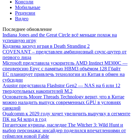
Консоли
Мобильные
Рецензии
Видео
Последнее обновление
Indiana Jones and the Great Circle всё меньше похож на
успешную игру
Кодзима заснул играя в Death Stranding 2
COVENANT – представлен амбициозный соулс-шутер от
первого лица
Microsoft представила ускоритель AMD Instinct MI300C —
спецверсию Epyc с памятью HBM3 объёмом 128 Гбайт
ЕС планирует привлечь технологии из Китая в обмен на
субсидии
Asustor представила Flashstor Gen2 — NAS на 6 или 12
твердотельных накопителей M.2
Основатель Moore Threads Technology верит, что в Китае
можно наладить выпуск современных GPU в условиях
санкций
Qualcomm к 2029 году хочет увеличить выручку в сегменте
ПК на $4 млрд в год
Гигантские курицы, наследие The Witcher 3: Wild Hunt и
выбор персонажа: инсайдер поделился впечатлениями от
геймплея новой Fable