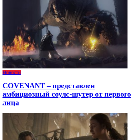
Новости
COVENANT – представлен
амбициозный соулс-шутер от первого
лица