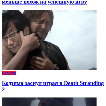
меньше похож на успешную игру
Новости
Кодзима заснул играя в Death Stranding
2