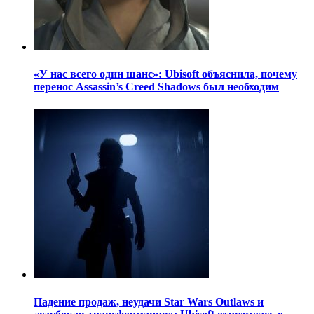
«У нас всего один шанс»: Ubisoft объяснила, почему
перенос Assassin’s Creed Shadows был необходим
Падение продаж, неудачи Star Wars Outlaws и