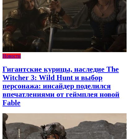
Новости
Гигантские курицы, наследие The
Witcher 3: Wild Hunt и выбор
персонажа: инсайдер поделился
впечатлениями от геймплея новой
Fable