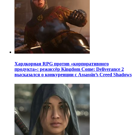
Хардкорная RPG против «корпоративного
продукта»: режиссёр Kingdom Come: Deliverance 2
высказался о конкуренции с Assassin’s Creed Shadows