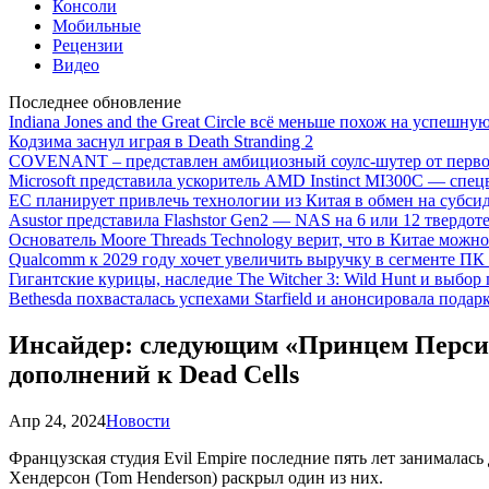
Консоли
Мобильные
Рецензии
Видео
Последнее обновление
Indiana Jones and the Great Circle всё меньше похож на успешну
Кодзима заснул играя в Death Stranding 2
COVENANT – представлен амбициозный соулс-шутер от перво
Microsoft представила ускоритель AMD Instinct MI300C — сп
ЕС планирует привлечь технологии из Китая в обмен на субси
Asustor представила Flashstor Gen2 — NAS на 6 или 12 твердо
Основатель Moore Threads Technology верит, что в Китае мож
Qualcomm к 2029 году хочет увеличить выручку в сегменте ПК 
Гигантские курицы, наследие The Witcher 3: Wild Hunt и выбор
Bethesda похвасталась успехами Starfield и анонсировала подар
Инсайдер: следующим «Принцем Персии» 
дополнений к Dead Cells
Апр 24, 2024
Новости
Французская студия Evil Empire последние пять лет занималас
Хендерсон (Tom Henderson) раскрыл один из них.