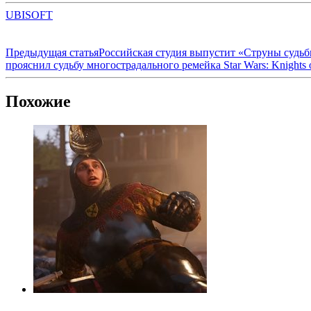
UBISOFT
Предыдущая статья
Российская студия выпустит «Струны судь
прояснил судьбу многострадального ремейка Star Wars: Knights o
Похожие