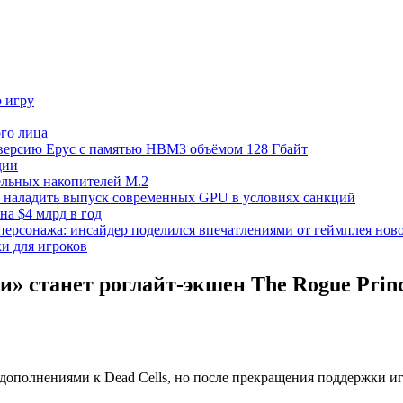
ю игру
го лица
ецверсию Epyc с памятью HBM3 объёмом 128 Гбайт
дии
тельных накопителей M.2
но наладить выпуск современных GPU в условиях санкций
на $4 млрд в год
 персонажа: инсайдер поделился впечатлениями от геймплея ново
ки для игроков
станет роглайт-экшен The Rogue Prince
ь дополнениями к Dead Cells, но после прекращения поддержки 