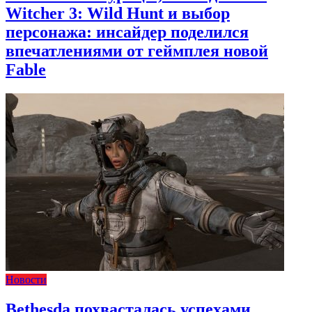
Witcher 3: Wild Hunt и выбор
персонажа: инсайдер поделился
впечатлениями от геймплея новой
Fable
Новости
Bethesda похвасталась успехами