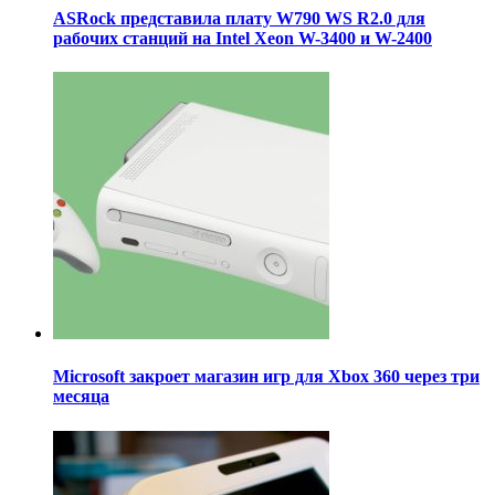
ASRock представила плату W790 WS R2.0 для
рабочих станций на Intel Xeon W-3400 и W-2400
Microsoft закроет магазин игр для Xbox 360 через три
месяца