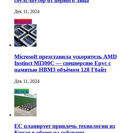
соулс-шутер от первого лица
Дек 11, 2024
Новости
Microsoft представила ускоритель AMD
Instinct MI300C — спецверсию Epyc с
памятью HBM3 объёмом 128 Гбайт
Дек 11, 2024
Железо
ЕС планирует привлечь технологии из
Китая в обмен на субсидии