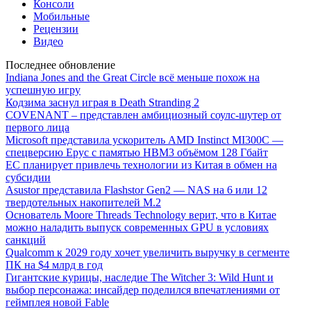
Консоли
Мобильные
Рецензии
Видео
Последнее обновление
Indiana Jones and the Great Circle всё меньше похож на
успешную игру
Кодзима заснул играя в Death Stranding 2
COVENANT – представлен амбициозный соулс-шутер от
первого лица
Microsoft представила ускоритель AMD Instinct MI300C —
спецверсию Epyc с памятью HBM3 объёмом 128 Гбайт
ЕС планирует привлечь технологии из Китая в обмен на
субсидии
Asustor представила Flashstor Gen2 — NAS на 6 или 12
твердотельных накопителей M.2
Основатель Moore Threads Technology верит, что в Китае
можно наладить выпуск современных GPU в условиях
санкций
Qualcomm к 2029 году хочет увеличить выручку в сегменте
ПК на $4 млрд в год
Гигантские курицы, наследие The Witcher 3: Wild Hunt и
выбор персонажа: инсайдер поделился впечатлениями от
геймплея новой Fable