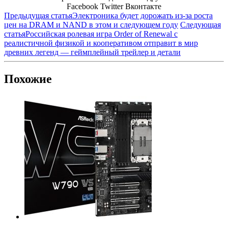
Facebook
Twitter
Вконтакте
Предыдущая статья
Электроника будет дорожать из-за роста
цен на DRAM и NAND в этом и следующем году
Следующая
статья
Российская ролевая игра Order of Renewal с
реалистичной физикой и кооперативом отправит в мир
древних легенд — геймплейный трейлер и детали
Похожие