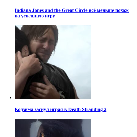
Indiana Jones and the Great Circle всё меньше похож
на успешную игру
Кодзима заснул играя в Death Stranding 2