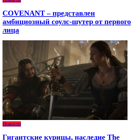
COVENANT – представлен
амбициозный соулс-шутер от первого
лица
Новости
Гигантские курицы, наследие The