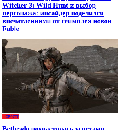
Witcher 3: Wild Hunt и выбор
персонажа: инсайдер поделился
впечатлениями от геймплея новой
Fable
Новости
Bethesda похвасталась успехами