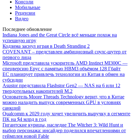
Консоли
Мобильные
Рецензии
Видео
Последнее обновление
Indiana Jones and the Great Circle всё меньше похож на
успешную игру
Кодзима заснул играя в Death Stranding 2
COVENANT – представлен амбициозный соулс-шутер от
первого лица
Microsoft представила ускоритель AMD Instinct MI300C —
спецверсию Epyc с памятью HBM3 объёмом 128 Гбайт
ЕС планирует привлечь технологии из Китая в обмен на
субсидии
Asustor представила Flashstor Gen2 — NAS на 6 или 12
твердотельных накопителей M.2
Основатель Moore Threads Technology верит, что в Китае
можно наладить выпуск современных GPU в условиях
санкций
Qualcomm к 2029 году хочет увеличить выручку в сегменте
ПК на $4 млрд в год
Гигантские курицы, наследие The Witcher 3: Wild Hunt и
выбор персонажа: инсайдер поделился впечатлениями от
геймплея новой Fable