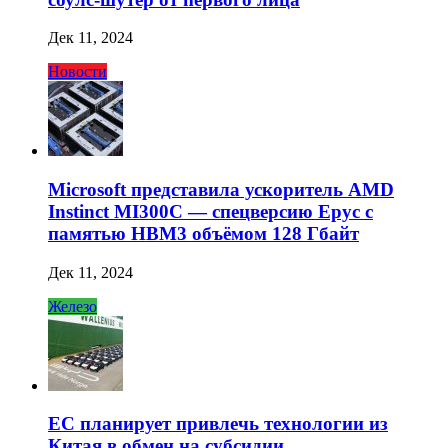
Дек 11, 2024
Новости
Microsoft представила ускоритель AMD
Instinct MI300C — спецверсию Epyc с
памятью HBM3 объёмом 128 Гбайт
Дек 11, 2024
Железо
ЕС планирует привлечь технологии из
Китая в обмен на субсидии