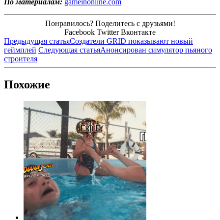
По материалам:
gameinonline.com
Понравилось? Поделитесь с друзьями!
Facebook
Twitter
Вконтакте
Предыдущая статья
Создатели GRID показывают новый
геймплей
Следующая статья
Анонсирован симулятор пьяного
строителя
Похожие