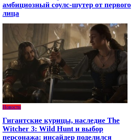
амбициозный соулс-шутер от первого
лица
Новости
Гигантские курицы, наследие The
Witcher 3: Wild Hunt и выбор
персонажа: инсайдер поделился