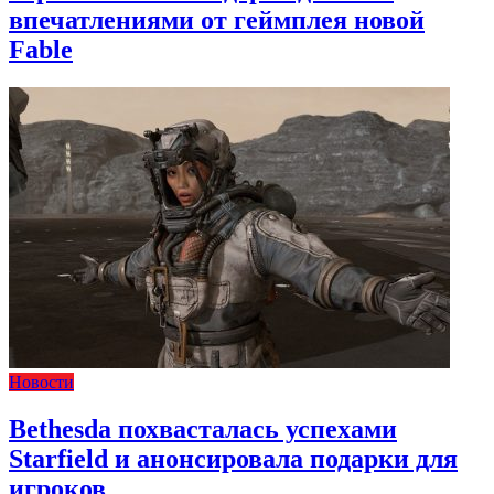
впечатлениями от геймплея новой
Fable
Новости
Bethesda похвасталась успехами
Starfield и анонсировала подарки для
игроков