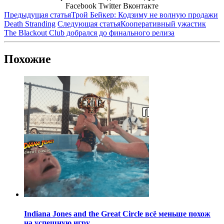
Facebook
Twitter
Вконтакте
Предыдущая статья
Трой Бейкер: Кодзиму не волную продажи
Death Stranding
Следующая статья
Кооперативный ужастик
The Blackout Club добрался до финального релиза
Похожие
Indiana Jones and the Great Circle всё меньше похож
на успешную игру