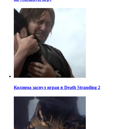
Кодзима заснул играя в Death Stranding 2