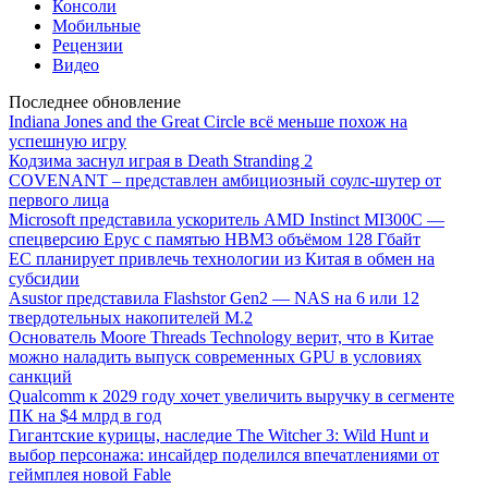
Консоли
Мобильные
Рецензии
Видео
Последнее обновление
Indiana Jones and the Great Circle всё меньше похож на
успешную игру
Кодзима заснул играя в Death Stranding 2
COVENANT – представлен амбициозный соулс-шутер от
первого лица
Microsoft представила ускоритель AMD Instinct MI300C —
спецверсию Epyc с памятью HBM3 объёмом 128 Гбайт
ЕС планирует привлечь технологии из Китая в обмен на
субсидии
Asustor представила Flashstor Gen2 — NAS на 6 или 12
твердотельных накопителей M.2
Основатель Moore Threads Technology верит, что в Китае
можно наладить выпуск современных GPU в условиях
санкций
Qualcomm к 2029 году хочет увеличить выручку в сегменте
ПК на $4 млрд в год
Гигантские курицы, наследие The Witcher 3: Wild Hunt и
выбор персонажа: инсайдер поделился впечатлениями от
геймплея новой Fable