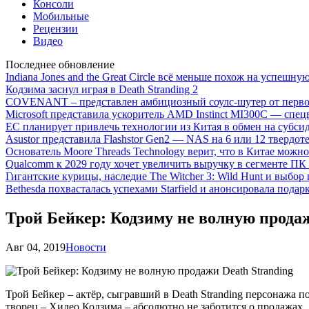
Консоли
Мобильные
Рецензии
Видео
Последнее обновление
Indiana Jones and the Great Circle всё меньше похож на успешну
Кодзима заснул играя в Death Stranding 2
COVENANT – представлен амбициозный соулс-шутер от перво
Microsoft представила ускоритель AMD Instinct MI300C — сп
ЕС планирует привлечь технологии из Китая в обмен на субси
Asustor представила Flashstor Gen2 — NAS на 6 или 12 твердо
Основатель Moore Threads Technology верит, что в Китае мож
Qualcomm к 2029 году хочет увеличить выручку в сегменте ПК 
Гигантские курицы, наследие The Witcher 3: Wild Hunt и выбор
Bethesda похвасталась успехами Starfield и анонсировала подар
Трой Бейкер: Кодзиму не волную продаж
Авг 04, 2019
Новости
Трой Бейкер – актёр, сыгравший в Death Stranding персонажа по
творец – Хидео Кодзима – абсолютно не заботится о продажах.