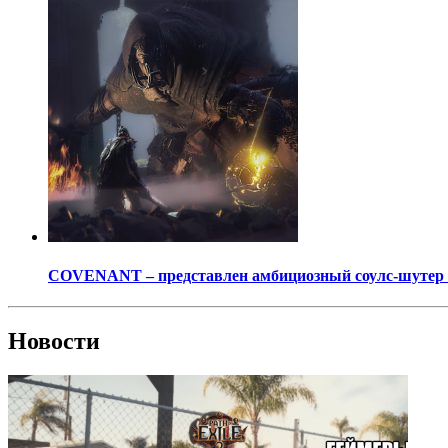
COVENANT – представлен амбициозный соулс-шутер о
Новости