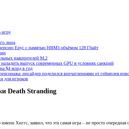
ю игру
го лица
ецверсию Epyc с памятью HBM3 объёмом 128 Гбайт
дии
тельных накопителей M.2
но наладить выпуск современных GPU в условиях санкций
на $4 млрд в год
 персонажа: инсайдер поделился впечатлениями от геймплея ново
ки для игроков
и Death Stranding
 имени Хиггс, заявил, что эта самая игра – не просто очередная