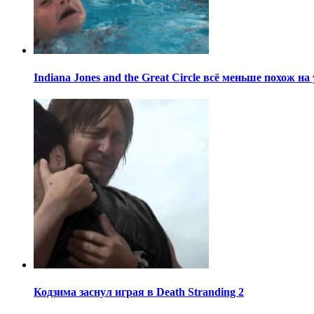
Indiana Jones and the Great Circle всё меньше похож н
Кодзима заснул играя в Death Stranding 2