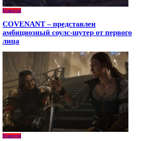
Новости
COVENANT – представлен
амбициозный соулс-шутер от первого
лица
Новости