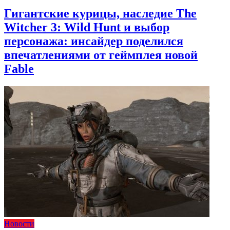
Гигантские курицы, наследие The
Witcher 3: Wild Hunt и выбор
персонажа: инсайдер поделился
впечатлениями от геймплея новой
Fable
Новости