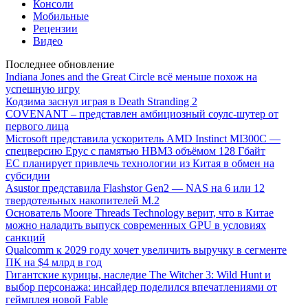
Консоли
Мобильные
Рецензии
Видео
Последнее обновление
Indiana Jones and the Great Circle всё меньше похож на
успешную игру
Кодзима заснул играя в Death Stranding 2
COVENANT – представлен амбициозный соулс-шутер от
первого лица
Microsoft представила ускоритель AMD Instinct MI300C —
спецверсию Epyc с памятью HBM3 объёмом 128 Гбайт
ЕС планирует привлечь технологии из Китая в обмен на
субсидии
Asustor представила Flashstor Gen2 — NAS на 6 или 12
твердотельных накопителей M.2
Основатель Moore Threads Technology верит, что в Китае
можно наладить выпуск современных GPU в условиях
санкций
Qualcomm к 2029 году хочет увеличить выручку в сегменте
ПК на $4 млрд в год
Гигантские курицы, наследие The Witcher 3: Wild Hunt и
выбор персонажа: инсайдер поделился впечатлениями от
геймплея новой Fable