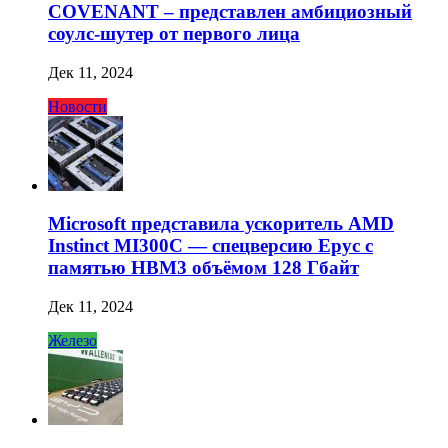
COVENANT – представлен амбициозный
соулс-шутер от первого лица
Дек 11, 2024
Новости
Microsoft представила ускоритель AMD
Instinct MI300C — спецверсию Epyc с
памятью HBM3 объёмом 128 Гбайт
Дек 11, 2024
Железо