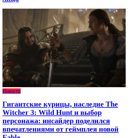
Новости
Гигантские курицы, наследие The
Witcher 3: Wild Hunt и выбор
персонажа: инсайдер поделился
впечатлениями от геймплея новой
Fable