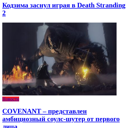
Кодзима заснул играя в Death Stranding
2
Новости
COVENANT – представлен
амбициозный соулс-шутер от первого
лица