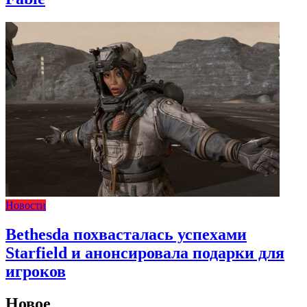
Новости
Bethesda похвасталась успехами
Starfield и анонсировала подарки для
игроков
Новое