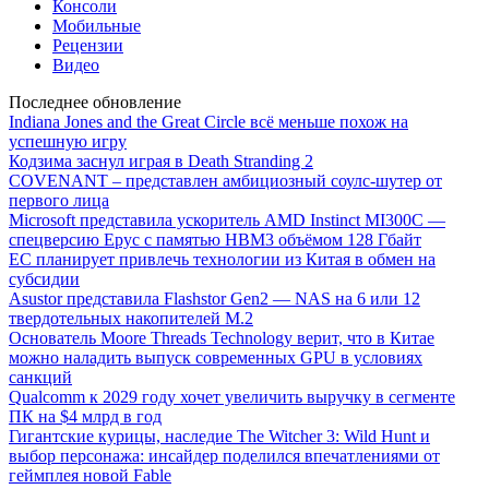
Консоли
Мобильные
Рецензии
Видео
Последнее обновление
Indiana Jones and the Great Circle всё меньше похож на
успешную игру
Кодзима заснул играя в Death Stranding 2
COVENANT – представлен амбициозный соулс-шутер от
первого лица
Microsoft представила ускоритель AMD Instinct MI300C —
спецверсию Epyc с памятью HBM3 объёмом 128 Гбайт
ЕС планирует привлечь технологии из Китая в обмен на
субсидии
Asustor представила Flashstor Gen2 — NAS на 6 или 12
твердотельных накопителей M.2
Основатель Moore Threads Technology верит, что в Китае
можно наладить выпуск современных GPU в условиях
санкций
Qualcomm к 2029 году хочет увеличить выручку в сегменте
ПК на $4 млрд в год
Гигантские курицы, наследие The Witcher 3: Wild Hunt и
выбор персонажа: инсайдер поделился впечатлениями от
геймплея новой Fable