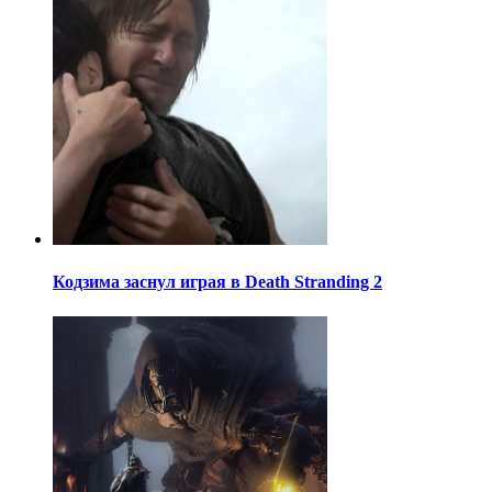
Кодзима заснул играя в Death Stranding 2