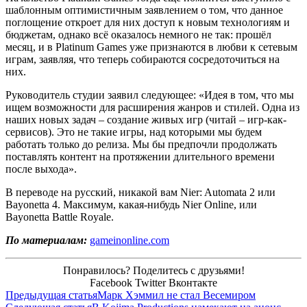
шаблонным оптимистичным заявлением о том, что данное
поглощение откроет для них доступ к новым технологиям и
бюджетам, однако всё оказалось немного не так: прошёл
месяц, и в Platinum Games уже признаются в любви к сетевым
играм, заявляя, что теперь собираются сосредоточиться на
них.
Руководитель студии заявил следующее: «Идея в том, что мы
ищем возможности для расширения жанров и стилей. Одна из
наших новых задач – создание живых игр (читай – игр-как-
сервисов). Это не такие игры, над которыми мы будем
работать только до релиза. Мы бы предпочли продолжать
поставлять контент на протяжении длительного времени
после выхода».
В переводе на русский, никакой вам Nier: Automata 2 или
Bayonetta 4. Максимум, какая-нибудь Nier Online, или
Bayonetta Battle Royale.
По материалам:
gameinonline.com
Понравилось? Поделитесь с друзьями!
Facebook
Twitter
Вконтакте
Предыдущая статья
Марк Хэммил не стал Весемиром