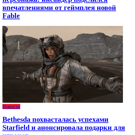
впечатлениями от геймплея новой
Fable
Новости
Bethesda похвасталась успехами
Starfield и анонсировала подарки для