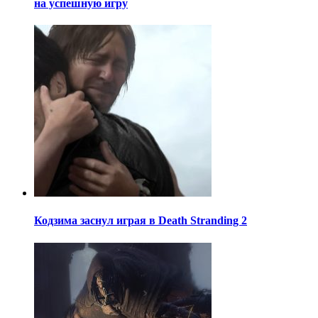
на успешную игру
Кодзима заснул играя в Death Stranding 2