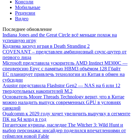
Консоли
Мобильные
Рецензии
Видео
Последнее обновление
Indiana Jones and the Great Circle всё меньше похож на
успешную игру
Кодзима заснул играя в Death Stranding 2
COVENANT – представлен амбициозный соулс-шутер от
первого лица
Microsoft представила ускоритель AMD Instinct MI300C —
спецверсию Epyc с памятью HBM3 объёмом 128 Гбайт
ЕС планирует привлечь технологии из Китая в обмен на
субсидии
Asustor представила Flashstor Gen2 — NAS на 6 или 12
твердотельных накопителей M.2
Основатель Moore Threads Technology верит, что в Китае
можно наладить выпуск современных GPU в условиях
санкций
Qualcomm к 2029 году хочет увеличить выручку в сегменте
ПК на $4 млрд в год
Гигантские курицы, наследие The Witcher 3: Wild Hunt и
выбор персонажа: инсайдер поделился впечатлениями от
геймплея новой Fable