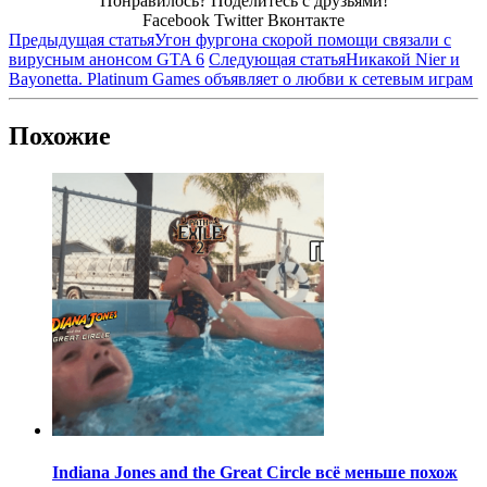
Понравилось? Поделитесь с друзьями!
Facebook
Twitter
Вконтакте
Предыдущая статья
Угон фургона скорой помощи связали с
вирусным анонсом GTA 6
Следующая статья
Никакой Nier и
Bayonetta. Platinum Games объявляет о любви к сетевым играм
Похожие
Indiana Jones and the Great Circle всё меньше похож