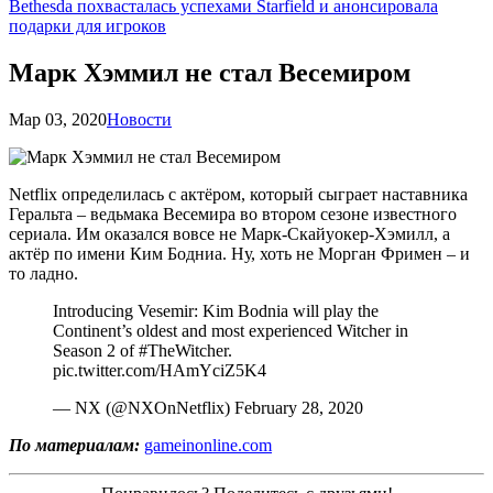
Bethesda похвасталась успехами Starfield и анонсировала
подарки для игроков
Марк Хэммил не стал Весемиром
Мар 03, 2020
Новости
Netflix определилась с актёром, который сыграет наставника
Геральта – ведьмака Весемира во втором сезоне известного
сериала. Им оказался вовсе не Марк-Скайуокер-Хэмилл, а
актёр по имени Ким Бодниа. Ну, хоть не Морган Фримен – и
то ладно.
Introducing Vesemir: Kim Bodnia will play the
Continent’s oldest and most experienced Witcher in
Season 2 of #TheWitcher.
pic.twitter.com/HAmYciZ5K4
— NX (@NXOnNetflix) February 28, 2020
По материалам:
gameinonline.com