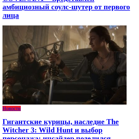
амбициозный соулс-шутер от первого
лица
Новости
Гигантские курицы, наследие The
Witcher 3: Wild Hunt и выбор
персонажа: инсайдер поделился