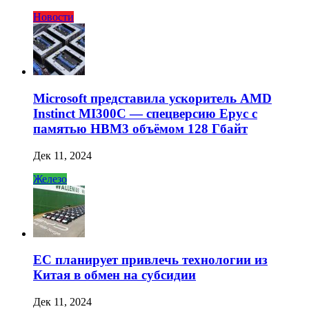
Новости
Microsoft представила ускоритель AMD
Instinct MI300C — спецверсию Epyc с
памятью HBM3 объёмом 128 Гбайт
Дек 11, 2024
Железо
ЕС планирует привлечь технологии из
Китая в обмен на субсидии
Дек 11, 2024