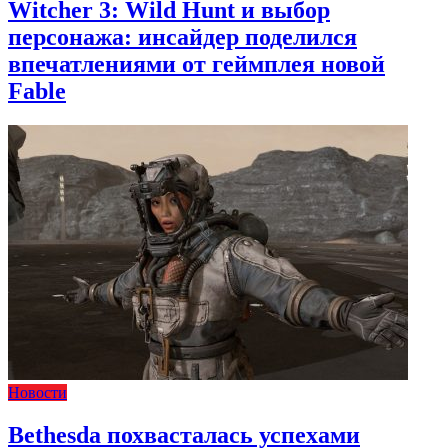
Witcher 3: Wild Hunt и выбор
персонажа: инсайдер поделился
впечатлениями от геймплея новой
Fable
Новости
Bethesda похвасталась успехами