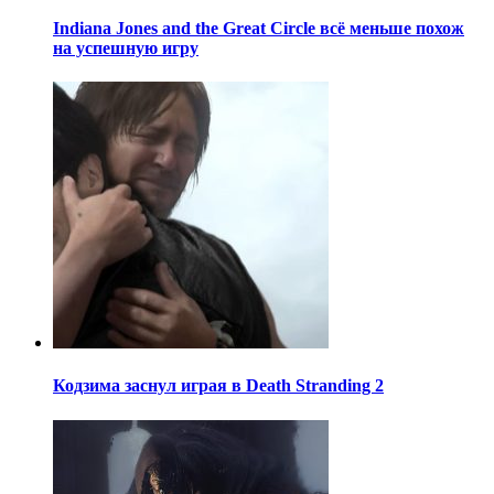
Indiana Jones and the Great Circle всё меньше похож
на успешную игру
Кодзима заснул играя в Death Stranding 2