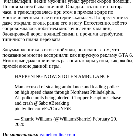
Филадельфии, некий мужчина угнал фургон скорой помощи.
Погоня за ним была эпичной. Она длилась почти полтора
часа, и транслировалась при этом в прямом эфире по
многочисленным теле и интернет-каналам. По преступнику
даже открыли огонь, ранив его в ногу. Естественно, всё это
сопровождалось побитием многочисленных машин,
блокировкой дорог полицейскими и прочими атрибутами
типичного плана-перехвата.
Злоумышленника в итоге поймали, но нюанс в том, что
показанное многие восприняли как вирусную рекламу GTA 6.
Некоторые даже принялись разгонять кадры угона, как, якобы,
прямой анонс данной игры.
HAPPENING NOW: STOLEN AMBULANCE
Man accused of stealing ambulance and leading police
on high speed chase through Northeast Philadelphia.
All police units being alerted. Chopper 6 captures chase
and crash @6abc #Breaking
pic.twitter.com/Fs7OmaYFiE
— Sharrie Williams (@WilliamsSharrie) February 29,
2020
По материалам:
gameinonline.com