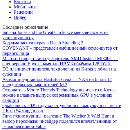
Консоли
Мобильные
Рецензии
Видео
Последнее обновление
Indiana Jones and the Great Circle всё меньше похож на
успешную игру
Кодзима заснул играя в Death Stranding 2
COVENANT – представлен амбициозный соулс-шутер от
первого лица
Microsoft представила ускоритель AMD Instinct MI300C —
спецверсию Epyc с памятью HBM3 объёмом 128 Гбайт
ЕС планирует привлечь технологии из Китая в обмен на
субсидии
Asustor представила Flashstor Gen2 — NAS на 6 или 12
твердотельных накопителей M.2
Основатель Moore Threads Technology верит, что в Китае
можно наладить выпуск современных GPU в условиях
санкций
Qualcomm к 2029 году хочет увеличить выручку в сегменте
ПК на $4 млрд в год
Гигантские курицы, наследие The Witcher 3: Wild Hunt и
выбор персонажа: инсайдер поделился впечатлениями от
геймплея новой Fable