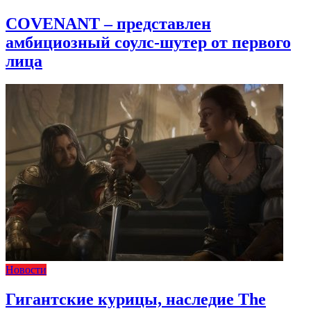
COVENANT – представлен
амбициозный соулс-шутер от первого
лица
Новости
Гигантские курицы, наследие The