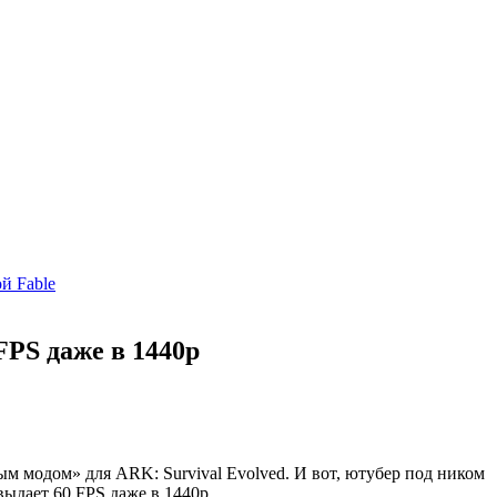
й Fable
FPS даже в 1440p
ным модом» для
ARK: Survival Evolved. И вот, ютубер под ником
выдает 60 FPS даже в 1440p.