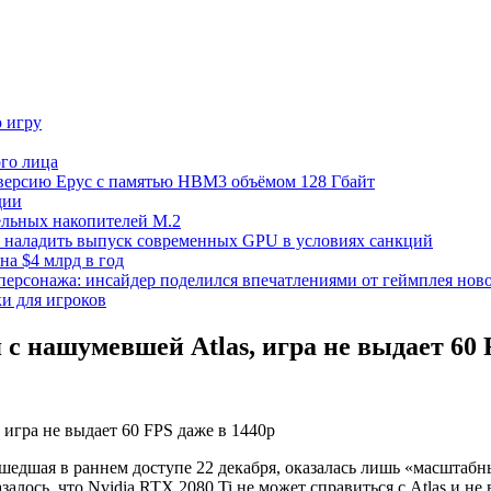
ю игру
го лица
ецверсию Epyc с памятью HBM3 объёмом 128 Гбайт
дии
тельных накопителей M.2
но наладить выпуск современных GPU в условиях санкций
на $4 млрд в год
 персонажа: инсайдер поделился впечатлениями от геймплея ново
ки для игроков
 с нашумевшей Atlas, игра не выдает 60 
ышедшая в раннем доступе 22 декабря, оказалась лишь «масштаб
ось, что Nvidia RTX 2080 Ti не может справиться с Atlas и не 