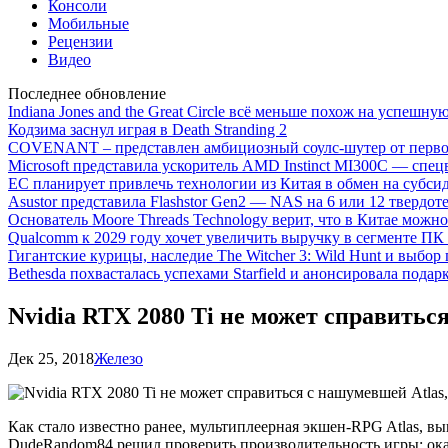
Консоли
Мобильные
Рецензии
Видео
Последнее обновление
Indiana Jones and the Great Circle всё меньше похож на успешну
Кодзима заснул играя в Death Stranding 2
COVENANT – представлен амбициозный соулс-шутер от перво
Microsoft представила ускоритель AMD Instinct MI300C — сп
ЕС планирует привлечь технологии из Китая в обмен на субси
Asustor представила Flashstor Gen2 — NAS на 6 или 12 твердо
Основатель Moore Threads Technology верит, что в Китае мож
Qualcomm к 2029 году хочет увеличить выручку в сегменте ПК 
Гигантские курицы, наследие The Witcher 3: Wild Hunt и выбор
Bethesda похвасталась успехами Starfield и анонсировала подар
Nvidia RTX 2080 Ti не может справиться
Дек 25, 2018
Железо
Как стало известно ранее, мультиплеерная экшен-RPG
Atlas, в
DudeRandom84 решил проверить производительность игры: оказал