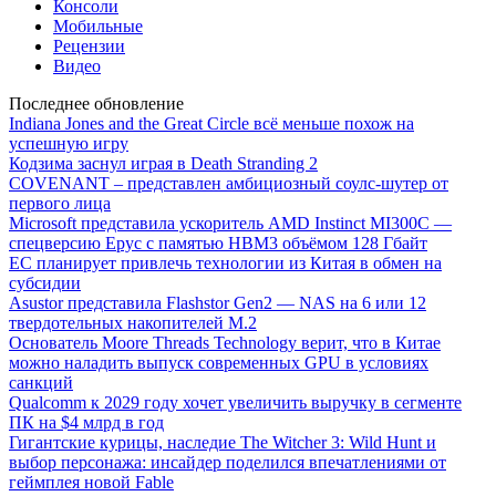
Консоли
Мобильные
Рецензии
Видео
Последнее обновление
Indiana Jones and the Great Circle всё меньше похож на
успешную игру
Кодзима заснул играя в Death Stranding 2
COVENANT – представлен амбициозный соулс-шутер от
первого лица
Microsoft представила ускоритель AMD Instinct MI300C —
спецверсию Epyc с памятью HBM3 объёмом 128 Гбайт
ЕС планирует привлечь технологии из Китая в обмен на
субсидии
Asustor представила Flashstor Gen2 — NAS на 6 или 12
твердотельных накопителей M.2
Основатель Moore Threads Technology верит, что в Китае
можно наладить выпуск современных GPU в условиях
санкций
Qualcomm к 2029 году хочет увеличить выручку в сегменте
ПК на $4 млрд в год
Гигантские курицы, наследие The Witcher 3: Wild Hunt и
выбор персонажа: инсайдер поделился впечатлениями от
геймплея новой Fable