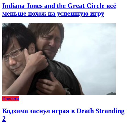
Indiana Jones and the Great Circle всё
меньше похож на успешную игру
Новости
Кодзима заснул играя в Death Stranding
2