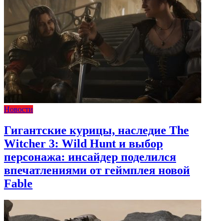
Новости
Гигантские курицы, наследие The
Witcher 3: Wild Hunt и выбор
персонажа: инсайдер поделился
впечатлениями от геймплея новой
Fable