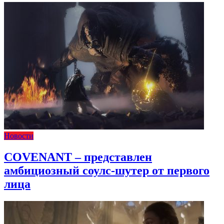
Новости
COVENANT – представлен
амбициозный соулс-шутер от первого
лица