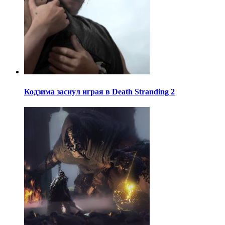
Кодзима заснул играя в Death Stranding 2