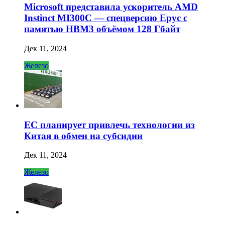
Microsoft представила ускоритель AMD
Instinct MI300C — спецверсию Epyc с
памятью HBM3 объёмом 128 Гбайт
Дек 11, 2024
Железо
ЕС планирует привлечь технологии из
Китая в обмен на субсидии
Дек 11, 2024
Железо