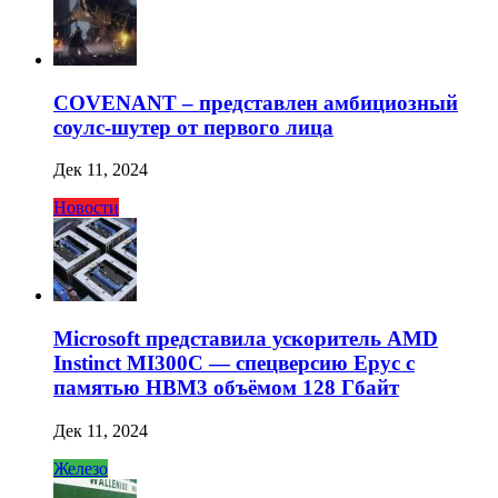
COVENANT – представлен амбициозный
соулс-шутер от первого лица
Дек 11, 2024
Новости
Microsoft представила ускоритель AMD
Instinct MI300C — спецверсию Epyc с
памятью HBM3 объёмом 128 Гбайт
Дек 11, 2024
Железо