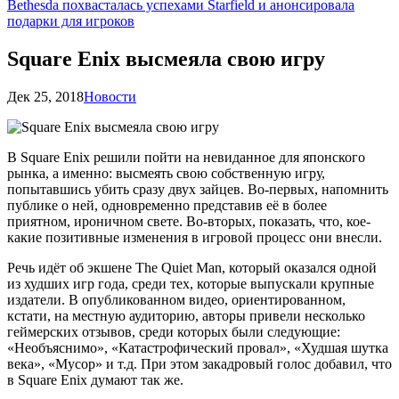
Bethesda похвасталась успехами Starfield и анонсировала
подарки для игроков
Square Enix высмеяла свою игру
Дек 25, 2018
Новости
В Square Enix решили пойти на невиданное для японского
рынка, а именно: высмеять свою собственную игру,
попытавшись убить сразу двух зайцев. Во-первых, напомнить
публике о ней, одновременно представив её в более
приятном, ироничном свете. Во-вторых, показать, что, кое-
какие позитивные изменения в игровой процесс они внесли.
Речь идёт об экшене The Quiet Man, который оказался одной
из худших игр года, среди тех, которые выпускали крупные
издатели. В опубликованном видео, ориентированном,
кстати, на местную аудиторию, авторы привели несколько
геймерских отзывов, среди которых были следующие:
«Необъяснимо», «Катастрофический провал», «Худшая шутка
века», «Мусор» и т.д. При этом закадровый голос добавил, что
в Square Enix думают так же.