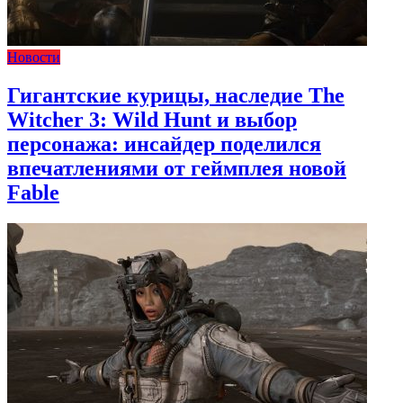
Новости
Гигантские курицы, наследие The
Witcher 3: Wild Hunt и выбор
персонажа: инсайдер поделился
впечатлениями от геймплея новой
Fable