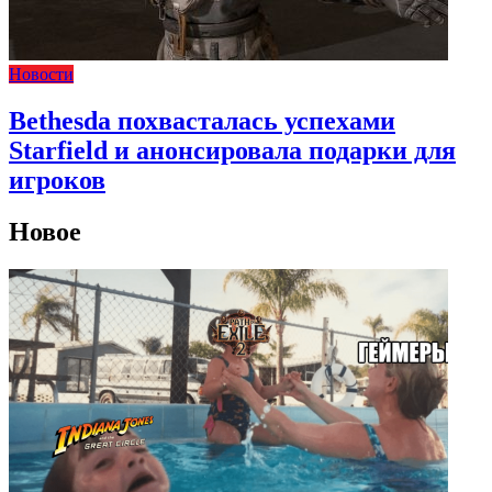
Новости
Bethesda похвасталась успехами
Starfield и анонсировала подарки для
игроков
Новое