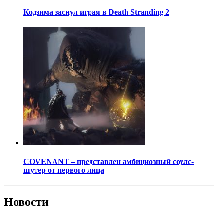
Кодзима заснул играя в Death Stranding 2
COVENANT – представлен амбициозный соулс-
шутер от первого лица
Новости