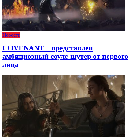
Новости
COVENANT – представлен
амбициозный соулс-шутер от первого
лица