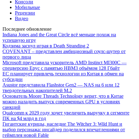
Консоли
Мобильные
Рецензии
Видео
Последнее обновление
Indiana Jones and the Great Circle всё меньше похож на
успешную игру
Кодзима заснул играя в Death Stranding 2
COVENANT – представлен амбициозный соулс-шутер от
первого лица
Microsoft представила ускоритель AMD Instinct MI300C —
спецверсию Epyc с памятью HBM3 объёмом 128 Гбайт
ЕС планирует привлечь технологии из Китая в обмен на
субсидии
Asustor представила Flashstor Gen2 — NAS на 6 или 12
твердотельных накопителей M.2
Основатель Moore Threads Technology верит, что в Китае
можно наладить выпуск современных GPU в условиях
санкций
Qualcomm к 2029 году хочет увеличить выручку в сегменте
ПК на $4 млрд в год
Гигантские курицы, наследие The Witcher 3: Wild Hunt и
выбор персонажа: инсайдер поделился впечатлениями от
геймплея новой Fable